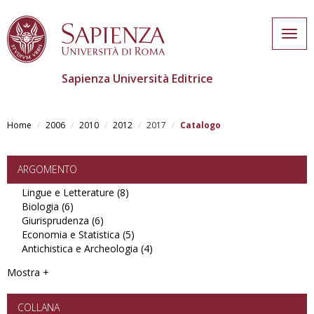
Togg
navig
Sapienza Università Editrice
Skip
to
Home
2006
2010
2012
2017
Catalogo
main
content
ARGOMENTO
Lingue e Letterature (8)
Apply
Biologia (6)
Apply
Lingue
Giurisprudenza (6)
Biologia
Apply
e
Economia e Statistica (5)
filter
Giurisprudenza
Letterature
Apply
Antichistica e Archeologia (4)
filter
filter
Economia
Apply
e
Antichistica
Mostra +
Statistica
e
filter
Archeologia
filter
COLLANA