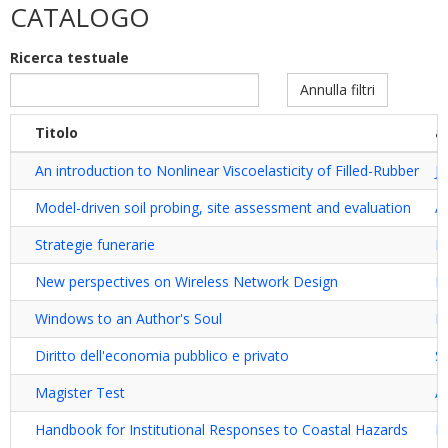
CATALOGO
di
dottorato
Ricerca testuale
filter
Annulla filtri
Titolo
a
An introduction to Nonlinear Viscoelasticity of Filled-Rubber
J
Model-driven soil probing, site assessment and evaluation
A
Strategie funerarie
M
New perspectives on Wireless Network Design
F
Windows to an Author's Soul
Ba
Diritto dell'economia pubblico e privato
S
Magister Test
A
Handbook for Institutional Responses to Coastal Hazards
It