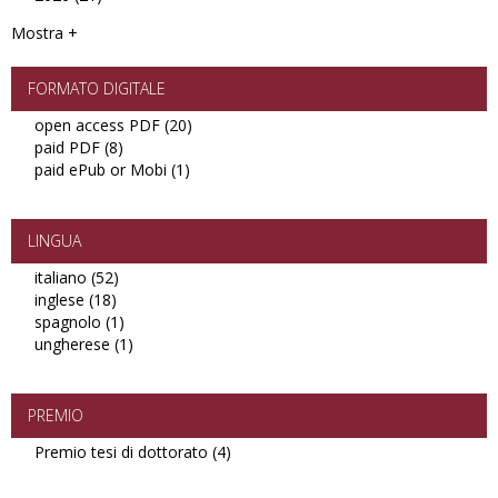
filter
2026
Mostra +
filter
FORMATO DIGITALE
open access PDF (20)
Apply
paid PDF (8)
Apply
open
paid ePub or Mobi (1)
paid
Apply
access
PDF
paid
PDF
filter
ePub
filter
or
LINGUA
Mobi
italiano (52)
Apply
filter
inglese (18)
Apply
italiano
spagnolo (1)
inglese
filter
Apply
ungherese (1)
filter
spagnolo
Apply
filter
ungherese
filter
PREMIO
Premio tesi di dottorato (4)
Apply
Premio
tesi