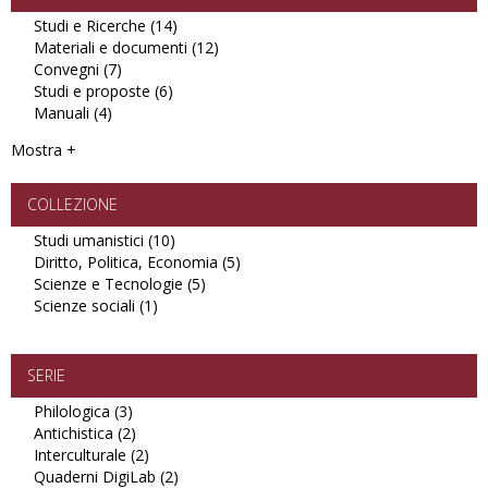
Studi e Ricerche (14)
Apply
Materiali e documenti (12)
Studi
Apply
Convegni (7)
Apply
e
Materiali
Studi e proposte (6)
Convegni
Apply
Ricerche
e
Manuali (4)
Apply
filter
Studi
filter
documenti
Manuali
e
filter
Mostra +
filter
proposte
filter
COLLEZIONE
Studi umanistici (10)
Apply
Diritto, Politica, Economia (5)
Studi
Apply
Scienze e Tecnologie (5)
umanistici
Apply
Diritto,
Scienze sociali (1)
Apply
filter
Scienze
Politica,
Scienze
e
Economia
sociali
Tecnologie
filter
filter
filter
SERIE
Philologica (3)
Apply
Antichistica (2)
Philologica
Apply
Interculturale (2)
filter
Antichistica
Apply
Quaderni DigiLab (2)
filter
Interculturale
Apply