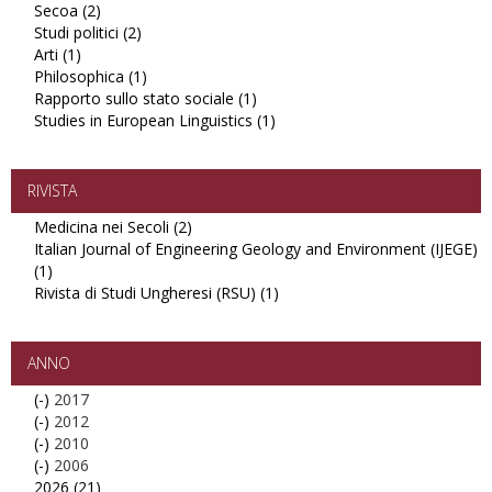
Secoa (2)
Apply
filter
Quaderni
Studi politici (2)
Secoa
Apply
DigiLab
Arti (1)
Apply
filter
Studi
filter
Philosophica (1)
Arti
politici
Apply
Rapporto sullo stato sociale (1)
filter
filter
Philosophica
Apply
Studies in European Linguistics (1)
filter
Rapporto
Apply
sullo
Studies
stato
in
sociale
European
RIVISTA
filter
Linguistics
Medicina nei Secoli (2)
Apply
filter
Italian Journal of Engineering Geology and Environment (IJEGE)
Medicina
(1)
Apply
nei
Rivista di Studi Ungheresi (RSU) (1)
Italian
Secoli
Apply
Journal
filter
Rivista
of
di
Engineering
Studi
ANNO
Geology
Ungheresi
(-)
Remove
2017
and
(RSU)
(-)
2017
Remove
2012
Environment
filter
(-)
filter
2012
Remove
2010
(IJEGE)
(-)
filter
2010
Remove
2006
filter
2026 (21)
filter
2006
Apply