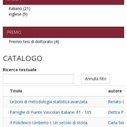
italiano (21)
Apply
inglese (9)
Apply
italiano
inglese
filter
filter
PREMIO
Premio tesi di dottorato (4)
Apply
Premio
tesi
CATALOGO
di
dottorato
Ricerca testuale
filter
Annulla filtri
Titolo
autore
Lezioni di metodologia statistica avanzata
Renato Co
Famiglie di Piante Vascolari Italiane: 61 - 105
Elettra P
Il Policlinico Umberto I. Un secolo di storia.
Carla Sera