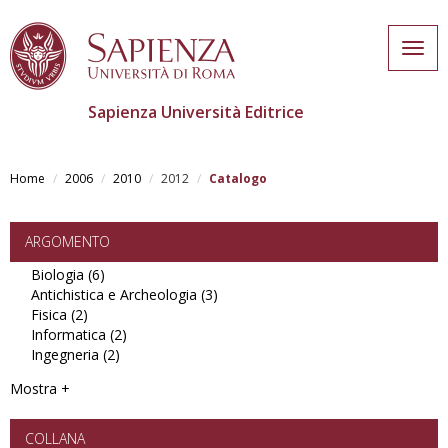
Togg
navig
Sapienza Università Editrice
Skip
to
Home
2006
2010
2012
Catalogo
main
content
ARGOMENTO
Biologia (6)
Apply
Antichistica e Archeologia (3)
Biologia
Apply
Fisica (2)
Apply
filter
Antichistica
Informatica (2)
Fisica
Apply
e
Ingegneria (2)
filter
Apply
Informatica
Archeologia
Ingegneria
filter
filter
Mostra +
filter
COLLANA