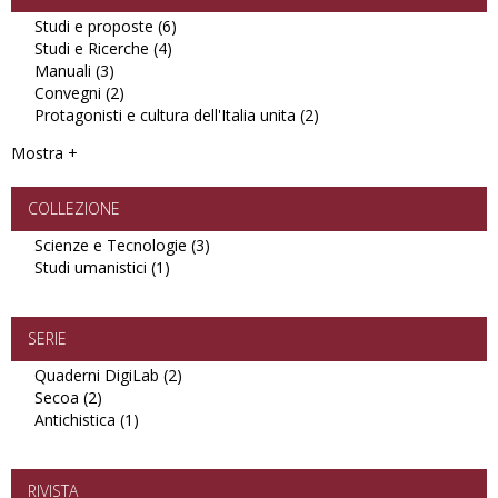
Studi e proposte (6)
Apply
Studi e Ricerche (4)
Apply
Studi
Manuali (3)
Apply
Studi
e
Convegni (2)
Manuali
Apply
e
proposte
Protagonisti e cultura dell'Italia unita (2)
filter
Convegni
Ricerche
filter
Apply
filter
filter
Protagonisti
Mostra +
e
cultura
dell'Italia
COLLEZIONE
unita
Scienze e Tecnologie (3)
Apply
filter
Studi umanistici (1)
Apply
Scienze
Studi
e
umanistici
Tecnologie
filter
filter
SERIE
Quaderni DigiLab (2)
Apply
Secoa (2)
Apply
Quaderni
Antichistica (1)
Secoa
Apply
DigiLab
filter
Antichistica
filter
filter
RIVISTA