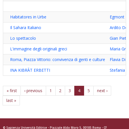
Habitatores in Urbe
Egmont L
Il Sahara Italiano
Ardito De
Lo spettacolo
Gian Pietr
L'immagine degli originali greci
Maria Graz
Roma, Piazza Vittorio: convivenza di genti e culture
Flavia Di 
INA KIBRĀT ERBETTI
Stefania 
« first
‹ previous
1
2
3
4
5
next ›
last »
© Sapienza Università Editrice - Piazzale Aldo Moro 5, 00185 Roma - CF