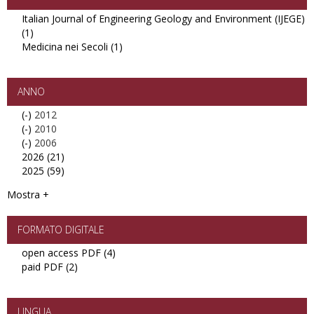
Italian Journal of Engineering Geology and Environment (IJEGE)
(1)
Apply
Medicina nei Secoli (1)
Italian
Apply
Journal
Medicina
of
nei
Engineering
Secoli
ANNO
Geology
filter
(-)
Remove
2012
and
(-)
2012
Remove
2010
Environment
(-)
filter
2010
Remove
2006
(IJEGE)
2026 (21)
filter
2006
Apply
filter
2025 (59)
filter
2026
Apply
filter
2025
Mostra +
filter
FORMATO DIGITALE
open access PDF (4)
Apply
paid PDF (2)
Apply
open
paid
access
PDF
PDF
filter
filter
LINGUA