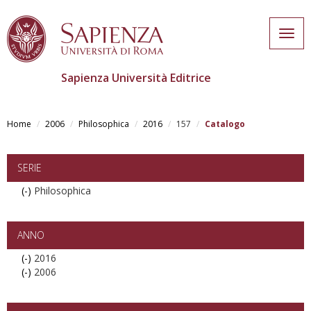
Togg
navig
Sapienza Università Editrice
Skip
to
Home
2006
Philosophica
2016
157
Catalogo
main
content
SERIE
(-)
Remove
Philosophica
Philosophica
filter
ANNO
(-)
Remove
2016
(-)
2016
Remove
2006
filter
2006
filter