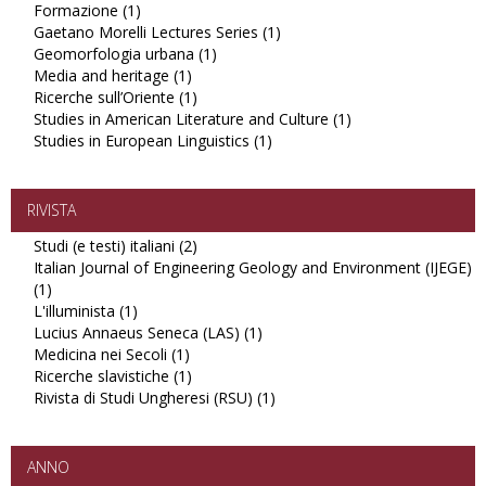
Formazione (1)
Apply
filter
Studi
Gaetano Morelli Lectures Series (1)
Formazione
latinoamericani
Apply
Geomorfologia urbana (1)
filter
filter
Apply
Gaetano
Media and heritage (1)
Apply
Geomorfologia
Morelli
Ricerche sull’Oriente (1)
Media
Apply
urbana
Lectures
Studies in American Literature and Culture (1)
and
Ricerche
filter
Series
Apply
Studies in European Linguistics (1)
heritage
sull’Oriente
Apply
filter
Studies
filter
filter
Studies
in
in
American
European
Literature
RIVISTA
Linguistics
and
Studi (e testi) italiani (2)
Apply
filter
Culture
Italian Journal of Engineering Geology and Environment (IJEGE)
Studi
filter
(1)
Apply
(e
L'illuminista (1)
Italian
Apply
testi)
Lucius Annaeus Seneca (LAS) (1)
Journal
L'illuminista
italiani
Apply
Medicina nei Secoli (1)
of
filter
Apply
filter
Lucius
Ricerche slavistiche (1)
Engineering
Medicina
Apply
Annaeus
Rivista di Studi Ungheresi (RSU) (1)
Geology
nei
Ricerche
Seneca
Apply
and
Secoli
slavistiche
(LAS)
Rivista
Environment
filter
filter
filter
di
(IJEGE)
Studi
ANNO
filter
Ungheresi