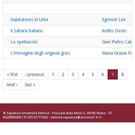
Habitatores in Urbe
Egmont Lee
Il Sahara Italiano
Ardito Desio
Lo spettacolo
Gian Pietro Cala
L'immagine degli originali greci
Maria Grazia Pic
« first
‹ previous
1
2
3
4
5
6
7
8
next ›
last »
© Sapienza Università Editrice - Piazzale Aldo Moro 5, 00185 Roma - CF
80209930587 PI 02133771002 -
editrice.sapienza@uniroma1.it
(link
sends
e-
mail)