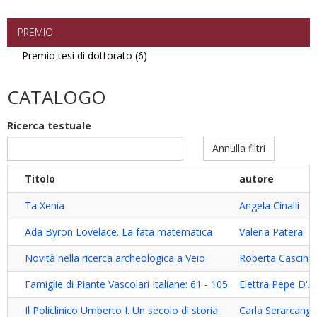
tedesco
filter
filter
PREMIO
Premio tesi di dottorato (6)
Apply
Premio
tesi
CATALOGO
di
dottorato
Ricerca testuale
filter
Annulla filtri
Titolo
autore
Ta Xenia
Angela Cinalli
Ada Byron Lovelace. La fata matematica
Valeria Patera
Novità nella ricerca archeologica a Veio
Roberta Cascino
Famiglie di Piante Vascolari Italiane: 61 - 105
Elettra Pepe D'
Il Policlinico Umberto I. Un secolo di storia.
Carla Serarcangel