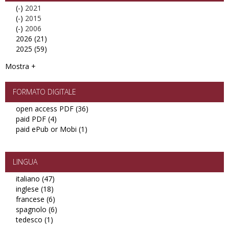
(-)
Remove
2021
(RSU)
(-)
2021
Remove
2015
filter
(-)
filter
2015
Remove
2006
2026 (21)
filter
2006
Apply
2025 (59)
filter
2026
Apply
filter
2025
Mostra +
filter
FORMATO DIGITALE
open access PDF (36)
Apply
paid PDF (4)
Apply
open
paid ePub or Mobi (1)
paid
Apply
access
PDF
paid
PDF
filter
ePub
filter
or
LINGUA
Mobi
italiano (47)
Apply
filter
inglese (18)
Apply
italiano
francese (6)
inglese
filter
Apply
spagnolo (6)
filter
francese
Apply
tedesco (1)
Apply
filter
spagnolo