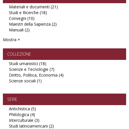
Materiali e documenti (21)
Apply
Studi e Ricerche (18)
Apply
Materiali
Convegni (10)
Apply
Studi
e
Maestri della Sapienza (2)
Convegni
e
Apply
documenti
Manuali (2)
Apply
filter
Ricerche
Maestri
filter
Manuali
filter
della
Mostra +
filter
Sapienza
filter
COLLEZIONE
Studi umanistici (18)
Apply
Scienze e Tecnologie (7)
Studi
Apply
Diritto, Politica, Economia (4)
umanistici
Scienze
Apply
Scienze sociali (1)
Apply
filter
e
Diritto,
Scienze
Tecnologie
Politica,
sociali
filter
Economia
filter
filter
SERIE
Antichistica (5)
Apply
Philologica (4)
Apply
Antichistica
Interculturale (3)
Philologica
filter
Apply
Studi latinoamericani (2)
filter
Interculturale
Apply