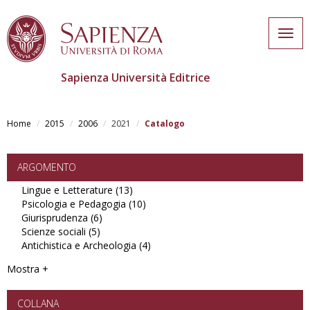
Togg
navig
Sapienza Università Editrice
Skip
to
Home
2015
2006
2021
Catalogo
main
content
ARGOMENTO
Lingue e Letterature (13)
Apply
Psicologia e Pedagogia (10)
Lingue
Apply
Giurisprudenza (6)
Apply
e
Psicologia
Scienze sociali (5)
Apply
Giurisprudenza
Letterature
e
Antichistica e Archeologia (4)
Scienze
filter
filter
Pedagogia
Apply
sociali
filter
Antichistica
Mostra +
filter
e
Archeologia
filter
COLLANA