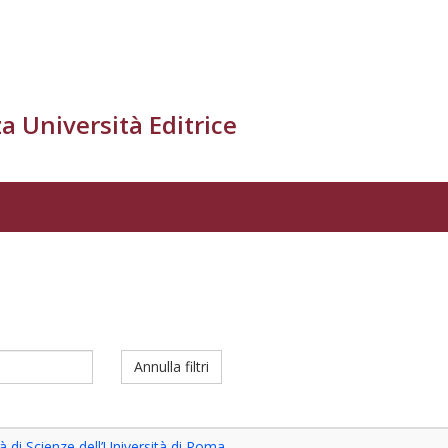
a Università Editrice
Annulla filtri
à di Scienze dell’Università di Roma