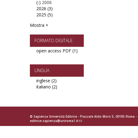
(-)
filter
2015
Remove
2006
2026 (3)
filter
2006
Apply
2025 (5)
filter
2026
Apply
filter
2025
Mostra +
filter
FORMATO DIGITALE
open access PDF (1)
Apply
open
access
PDF
LINGUA
filter
inglese (2)
Apply
italiano (2)
inglese
Apply
filter
italiano
filter
© Sapienza Università Editrice - Piazzale Aldo Moro 5, 00185 Roma 
editrice.sapienza@uniroma1.it
(link
sends
e-
mail)