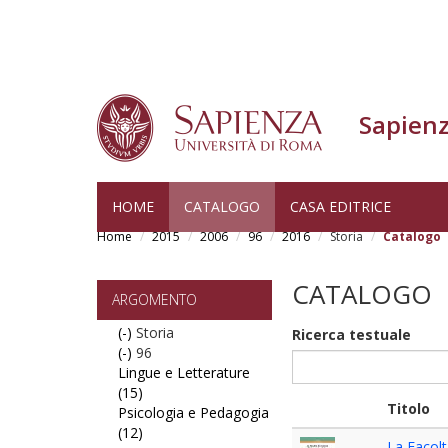
Sapienz
Skip
HOME
CATALOGO
CASA EDITRICE
to
Home
2015
2006
96
2016
Storia
Catalogo
main
content
CATALOGO
ARGOMENTO
(-)
Remove
Storia
Ricerca testuale
(-)
Storia
Remove
96
Lingue e Letterature
filter
96
(15)
filter
Apply
Titolo
Psicologia e Pedagogia
Lingue
(12)
e
Apply
La Facolt