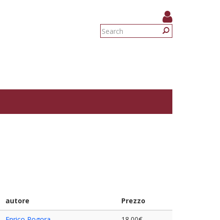
Search
form
Search
autore
Prezzo
Enrico Rogora
18.00€