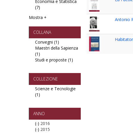
Economia e Statistica
Letterature
Psicologia
(7)
Apply
filter
e
Economia
Pedagogia
Mostra +
e
filter
Antonio R
Statistica
filter
COLLANA
Habitator
Convegni (1)
Apply
Maestri della Sapienza
Convegni
(1)
Apply
filter
Studi e proposte (1)
Maestri
Apply
della
Studi
Sapienza
e
filter
proposte
COLLEZIONE
filter
Scienze e Tecnologie
(1)
Apply
Scienze
e
Tecnologie
ANNO
filter
(-)
Remove
2016
(-)
2016
Remove
2015