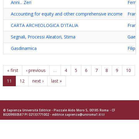
Anni... Zeri
Ferna
Accounting for equity and other comprehensive income
Franc
CARTA ARCHEOLOGICA D'ITALIA
Franc
Segnali, Processi Aleatori, Stima
Gaet
Gasdinamica
Filip
« first
‹ previous
…
4
5
6
7
8
9
10
11
12
next ›
last »
© Sapienza Università Editrice - Piazzale Aldo Moro 5, 00185 Roma - CF
80209930587 PI 02133771002 -
editrice.sapienza@uniroma1.it
(link
sends
e-
mail)