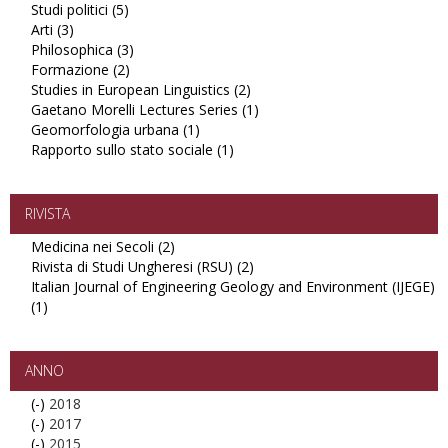
Studi politici (5)
filter
Apply
Interculturale
Arti (3)
Apply
Studi
filter
Philosophica (3)
Arti
politici
Apply
Formazione (2)
filter
filter
Apply
Philosophica
Studies in European Linguistics (2)
Formazione
filter
Apply
Gaetano Morelli Lectures Series (1)
filter
Studies
Apply
Geomorfologia urbana (1)
Apply
in
Gaetano
Rapporto sullo stato sociale (1)
Geomorfologia
Apply
European
Morelli
urbana
Rapporto
Linguistics
Lectures
filter
sullo
filter
Series
stato
filter
RIVISTA
sociale
Medicina nei Secoli (2)
Apply
filter
Rivista di Studi Ungheresi (RSU) (2)
Medicina
Apply
Italian Journal of Engineering Geology and Environment (IJEGE)
nei
Rivista
(1)
Apply
Secoli
di
Italian
filter
Studi
Journal
Ungheresi
of
(RSU)
ANNO
Engineering
filter
(-)
Remove
2018
Geology
(-)
2018
Remove
2017
and
(-)
filter
2017
Remove
2015
Environment