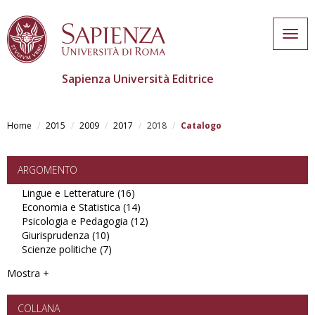
Togg
navig
Sapienza Università Editrice
Skip
to
Home
2015
2009
2017
2018
Catalogo
main
content
ARGOMENTO
Lingue e Letterature (16)
Apply
Economia e Statistica (14)
Lingue
Apply
Psicologia e Pedagogia (12)
e
Economia
Apply
Giurisprudenza (10)
Apply
Letterature
e
Psicologia
Scienze politiche (7)
Giurisprudenza
Apply
filter
Statistica
e
filter
Scienze
filter
Pedagogia
Mostra +
politiche
filter
filter
COLLANA