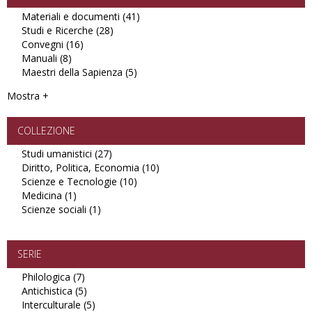
Materiali e documenti (41)
Apply
Studi e Ricerche (28)
Apply
Materiali
Convegni (16)
Apply
Studi
e
Manuali (8)
Apply
Convegni
e
documenti
Maestri della Sapienza (5)
Manuali
filter
Ricerche
Apply
filter
filter
filter
Maestri
Mostra +
della
Sapienza
filter
COLLEZIONE
Studi umanistici (27)
Apply
Diritto, Politica, Economia (10)
Studi
Apply
Scienze e Tecnologie (10)
umanistici
Apply
Diritto,
Medicina (1)
Apply
filter
Scienze
Politica,
Scienze sociali (1)
Medicina
Apply
e
Economia
filter
Scienze
Tecnologie
filter
sociali
filter
filter
SERIE
Philologica (7)
Apply
Antichistica (5)
Philologica
Apply
Interculturale (5)
filter
Antichistica
Apply