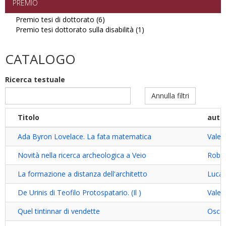
PREMIO
Premio tesi di dottorato (6)
Apply
Premio tesi dottorato sulla disabilità (1)
Premio
Apply
tesi
Premio
di
tesi
CATALOGO
dottorato
dottorato
filter
sulla
Ricerca testuale
disabilità
filter
Annulla filtri
Titolo
auto
Ada Byron Lovelace. La fata matematica
Valer
Novità nella ricerca archeologica a Veio
Rober
La formazione a distanza dell'architetto
Luca 
De Urinis di Teofilo Protospatario. (Il )
Valen
Quel tintinnar di vendette
Oscar