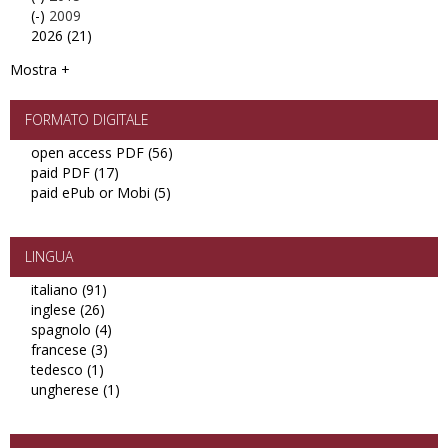
(-)
filter
2015
Remove
2009
(IJEGE)
2026 (21)
filter
2009
Apply
filter
filter
2026
Mostra +
filter
FORMATO DIGITALE
open access PDF (56)
Apply
paid PDF (17)
Apply
open
paid ePub or Mobi (5)
paid
Apply
access
PDF
paid
PDF
filter
ePub
filter
or
LINGUA
Mobi
italiano (91)
Apply
filter
inglese (26)
Apply
italiano
spagnolo (4)
inglese
filter
Apply
francese (3)
filter
Apply
spagnolo
tedesco (1)
Apply
francese
filter
ungherese (1)
tedesco
filter
Apply
filter
ungherese
filter