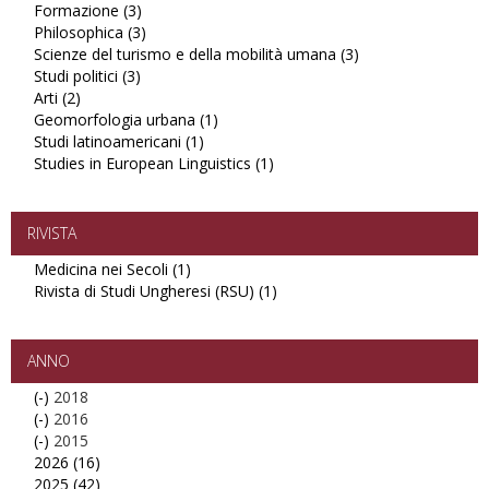
Formazione (3)
filter
Apply
Interculturale
Philosophica (3)
Formazione
Apply
filter
Scienze del turismo e della mobilità umana (3)
filter
Philosophica
Apply
Studi politici (3)
Apply
filter
Scienze
Arti (2)
Apply
Studi
del
Geomorfologia urbana (1)
Arti
politici
Apply
turismo
Studi latinoamericani (1)
filter
filter
Apply
Geomorfologia
e
Studies in European Linguistics (1)
Studi
urbana
Apply
della
latinoamericani
filter
Studies
mobilità
filter
in
umana
European
filter
RIVISTA
Linguistics
Medicina nei Secoli (1)
Apply
filter
Rivista di Studi Ungheresi (RSU) (1)
Medicina
Apply
nei
Rivista
Secoli
di
filter
Studi
ANNO
Ungheresi
(-)
Remove
2018
(RSU)
(-)
2018
Remove
2016
filter
(-)
filter
2016
Remove
2015
2026 (16)
filter
2015
Apply
2025 (42)
filter
2026
Apply