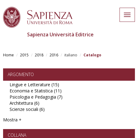
Togg
navig
Sapienza Università Editrice
Skip
to
Home
2015
2018
2016
italiano
Catalogo
main
content
ARGOMENTO
Lingue e Letterature (15)
Apply
Economia e Statistica (11)
Lingue
Apply
Psicologia e Pedagogia (7)
e
Economia
Apply
Architettura (6)
Apply
Letterature
e
Psicologia
Scienze sociali (6)
Architettura
Apply
filter
Statistica
e
filter
Scienze
filter
Pedagogia
Mostra +
sociali
filter
filter
COLLANA