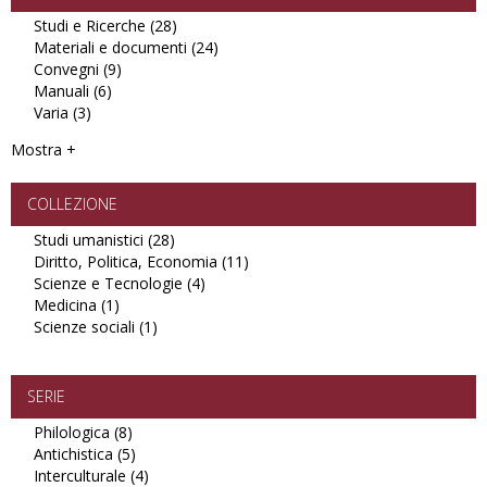
Studi e Ricerche (28)
Apply
Materiali e documenti (24)
Studi
Apply
Convegni (9)
Apply
e
Materiali
Manuali (6)
Apply
Convegni
Ricerche
e
Varia (3)
Apply
Manuali
filter
filter
documenti
Varia
filter
filter
Mostra +
filter
COLLEZIONE
Studi umanistici (28)
Apply
Diritto, Politica, Economia (11)
Studi
Apply
Scienze e Tecnologie (4)
umanistici
Apply
Diritto,
Medicina (1)
Apply
filter
Scienze
Politica,
Scienze sociali (1)
Medicina
Apply
e
Economia
filter
Scienze
Tecnologie
filter
sociali
filter
filter
SERIE
Philologica (8)
Apply
Antichistica (5)
Philologica
Apply
Interculturale (4)
filter
Antichistica
Apply