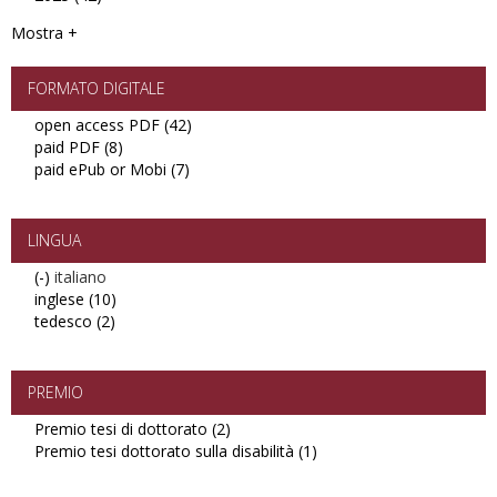
filter
2025
Mostra +
filter
FORMATO DIGITALE
open access PDF (42)
Apply
paid PDF (8)
Apply
open
paid ePub or Mobi (7)
paid
Apply
access
PDF
paid
PDF
filter
ePub
filter
or
LINGUA
Mobi
(-)
Remove
italiano
filter
inglese (10)
italiano
Apply
tedesco (2)
filter
Apply
inglese
tedesco
filter
filter
PREMIO
Premio tesi di dottorato (2)
Apply
Premio tesi dottorato sulla disabilità (1)
Premio
Apply
tesi
Premio
di
tesi