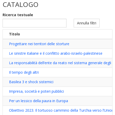
CATALOGO
dottorato
dottorato
filter
sulla
Ricerca testuale
disabilità
filter
Annulla filtri
Titolo
Progettare nei territori delle storture
Le sinistre italiane e il conflitto arabo-israelo-palestinese
La responsabilità dell’ente da reato nel sistema generale degli ille
Il tempo degli altri
Basilea 3 e shock sistemici
Impresa, società e poteri pubblici
Per un lessico della paura in Europa
Obiettivo 2023. Il tortuoso cammino della Turchia verso l’Unio