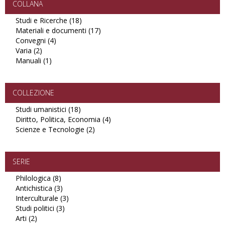
filter
COLLANA
Studi e Ricerche (18)
Apply
Materiali e documenti (17)
Studi
Apply
Convegni (4)
Apply
e
Materiali
Varia (2)
Apply
Convegni
Ricerche
e
Manuali (1)
Varia
Apply
filter
filter
documenti
filter
Manuali
filter
filter
COLLEZIONE
Studi umanistici (18)
Apply
Diritto, Politica, Economia (4)
Studi
Apply
Scienze e Tecnologie (2)
umanistici
Apply
Diritto,
filter
Scienze
Politica,
e
Economia
Tecnologie
filter
SERIE
filter
Philologica (8)
Apply
Antichistica (3)
Philologica
Apply
Interculturale (3)
filter
Antichistica
Apply
Studi politici (3)
filter
Apply
Interculturale
Arti (2)
Apply
Studi
filter