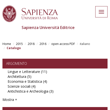
Togg
navig
Sapienza Università Editrice
Skip
to
Home
2015
2018
2016
open access PDF
italiano
main
Catalogo
content
ARGOMENTO
Lingue e Letterature (11)
Apply
Architettura (5)
Apply
Lingue
Economia e Statistica (4)
Architettura
e
Apply
Scienze sociali (4)
filter
Apply
Letterature
Economia
Antichistica e Archeologia (3)
Scienze
filter
e
Apply
sociali
Statistica
Antichistica
Mostra +
filter
filter
e
Archeologia