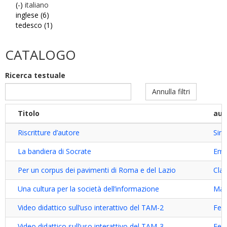
(-)
Remove
italiano
inglese (6)
italiano
Apply
tedesco (1)
filter
inglese
Apply
filter
tedesco
filter
CATALOGO
Ricerca testuale
Annulla filtri
Titolo
aut
Riscritture d’autore
Sim
La bandiera di Socrate
Emid
Per un corpus dei pavimenti di Roma e del Lazio
Clau
Una cultura per la società dell’informazione
Mari
Video didattico sull’uso interattivo del TAM-2
Fede
Video didattico sull’uso interattivo del TAM-3
Fede