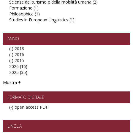
Scienze del turismo e della mobilità umana (2)
Arti
politici
Apply
Formazione (1)
filter
filter
Apply
Scienze
Philosophica (1)
Formazione
Apply
del
Studies in European Linguistics (1)
filter
Philosophica
Apply
turismo
filter
Studies
e
in
della
European
mobilità
ANNO
Linguistics
umana
(-)
Remove
2018
filter
filter
(-)
2018
Remove
2016
(-)
filter
2016
Remove
2015
2026 (16)
filter
2015
Apply
2025 (35)
filter
2026
Apply
filter
2025
Mostra +
filter
FORMATO DIGITALE
(-)
Remove
open access PDF
open
access
PDF
LINGUA
filter