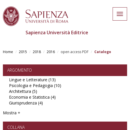
Togg
navig
Sapienza Università Editrice
Skip
to
Home
2015
2018
2016
open access PDF
Catalogo
main
content
ARGOMENTO
Lingue e Letterature (13)
Apply
Psicologia e Pedagogia (10)
Lingue
Apply
Architettura (5)
Apply
e
Psicologia
Economia e Statistica (4)
Architettura
Letterature
Apply
e
Giurisprudenza (4)
filter
Apply
filter
Economia
Pedagogia
Giurisprudenza
e
filter
Mostra +
filter
Statistica
filter
COLLANA