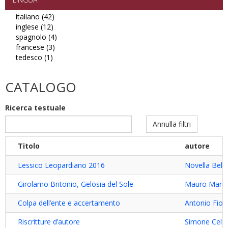
filter
italiano (42)
Apply
inglese (12)
Apply
italiano
spagnolo (4)
inglese
filter
Apply
francese (3)
filter
Apply
spagnolo
tedesco (1)
Apply
francese
filter
tedesco
filter
filter
CATALOGO
Ricerca testuale
Annulla filtri
Titolo
autore
Lessico Leopardiano 2016
Novella Bellu
Girolamo Britonio, Gelosia del Sole
Mauro Marr
Colpa dell’ente e accertamento
Antonio Fiore
Riscritture d’autore
Simone Celan