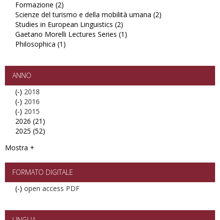
Formazione (2)
Arti
politici
Apply
Scienze del turismo e della mobilità umana (2)
filter
filter
Formazione
Apply
Studies in European Linguistics (2)
filter
Apply
Scienze
Gaetano Morelli Lectures Series (1)
Studies
Apply
del
Philosophica (1)
Apply
in
Gaetano
turismo
Philosophica
European
Morelli
e
filter
Linguistics
Lectures
della
filter
Series
mobilità
ANNO
filter
umana
(-)
Remove
2018
filter
(-)
2018
Remove
2016
(-)
filter
2016
Remove
2015
2026 (21)
filter
2015
Apply
2025 (52)
filter
2026
Apply
filter
2025
Mostra +
filter
FORMATO DIGITALE
(-)
Remove
open access PDF
open
access
PDF
LINGUA