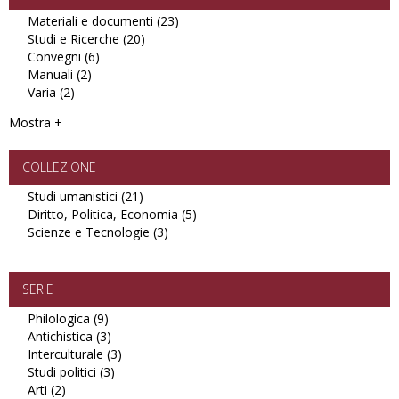
Materiali e documenti (23)
Apply
Studi e Ricerche (20)
Apply
Materiali
Convegni (6)
Apply
Studi
e
Manuali (2)
Apply
Convegni
e
documenti
Varia (2)
Apply
Manuali
filter
Ricerche
filter
Varia
filter
filter
Mostra +
filter
COLLEZIONE
Studi umanistici (21)
Apply
Diritto, Politica, Economia (5)
Studi
Apply
Scienze e Tecnologie (3)
umanistici
Apply
Diritto,
filter
Scienze
Politica,
e
Economia
Tecnologie
filter
SERIE
filter
Philologica (9)
Apply
Antichistica (3)
Philologica
Apply
Interculturale (3)
filter
Antichistica
Apply
Studi politici (3)
filter
Apply
Interculturale
Arti (2)
Apply
Studi
filter