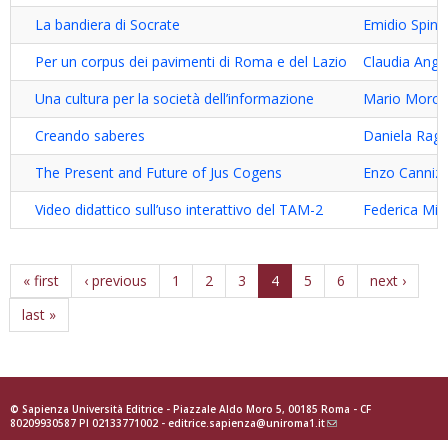
La bandiera di Socrate
Emidio Spinel
Per un corpus dei pavimenti di Roma e del Lazio
Claudia Angel
Una cultura per la società dell’informazione
Mario Morcell
Creando saberes
Daniela Rag
The Present and Future of Jus Cogens
Enzo Canniz
Video didattico sull’uso interattivo del TAM-2
Federica Mic
« first
‹ previous
1
2
3
4
5
6
next ›
last »
© Sapienza Università Editrice - Piazzale Aldo Moro 5, 00185 Roma - CF
80209930587 PI 02133771002 -
editrice.sapienza@uniroma1.it
(link
sends