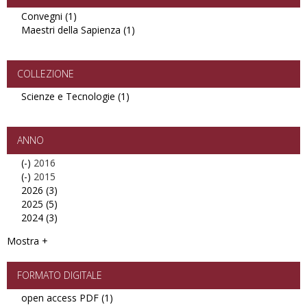
Convegni (1)
Apply
Maestri della Sapienza (1)
Convegni
Apply
filter
Maestri
della
Sapienza
COLLEZIONE
filter
Scienze e Tecnologie (1)
Apply
Scienze
e
Tecnologie
ANNO
filter
(-)
Remove
2016
(-)
2016
Remove
2015
2026 (3)
filter
2015
Apply
2025 (5)
filter
2026
Apply
2024 (3)
filter
2025
Apply
filter
2024
Mostra +
filter
FORMATO DIGITALE
open access PDF (1)
Apply