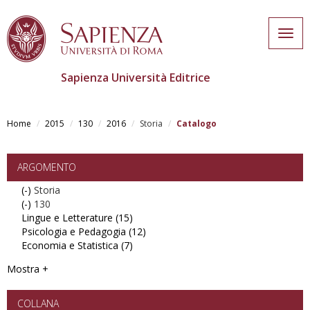
Togg
navig
Sapienza Università Editrice
Skip
to
Home
2015
130
2016
Storia
Catalogo
main
content
ARGOMENTO
(-)
Remove
Storia
(-)
Storia
Remove
130
Lingue e Letterature (15)
filter
130
Apply
Psicologia e Pedagogia (12)
filter
Lingue
Apply
Economia e Statistica (7)
e
Apply
Psicologia
Letterature
Economia
e
Mostra +
filter
e
Pedagogia
Statistica
filter
filter
COLLANA