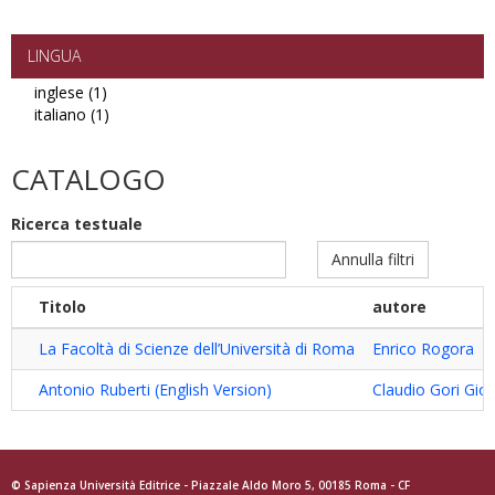
open
access
PDF
LINGUA
filter
inglese (1)
Apply
italiano (1)
inglese
Apply
filter
italiano
filter
CATALOGO
Ricerca testuale
Annulla filtri
Titolo
autore
La Facoltà di Scienze dell’Università di Roma
Enrico Rogora
Antonio Ruberti (English Version)
Claudio Gori Gior
© Sapienza Università Editrice - Piazzale Aldo Moro 5, 00185 Roma - CF