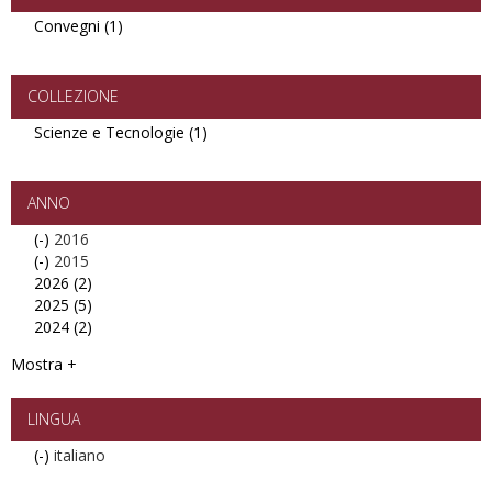
Convegni (1)
Apply
Convegni
filter
COLLEZIONE
Scienze e Tecnologie (1)
Apply
Scienze
e
Tecnologie
ANNO
filter
(-)
Remove
2016
(-)
2016
Remove
2015
2026 (2)
filter
2015
Apply
2025 (5)
filter
2026
Apply
2024 (2)
filter
2025
Apply
filter
2024
Mostra +
filter
LINGUA
(-)
Remove
italiano
italiano