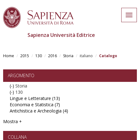
Togg
navig
Sapienza Università Editrice
Skip
to
Home
2015
130
2016
Storia
italiano
Catalogo
main
content
ARGOMENTO
(-)
Remove
Storia
(-)
Storia
Remove
130
Lingue e Letterature (13)
filter
130
Apply
Economia e Statistica (7)
filter
Lingue
Apply
Antichistica e Archeologia (4)
e
Economia
Apply
Letterature
e
Antichistica
Mostra +
filter
Statistica
e
filter
Archeologia
filter
COLLANA