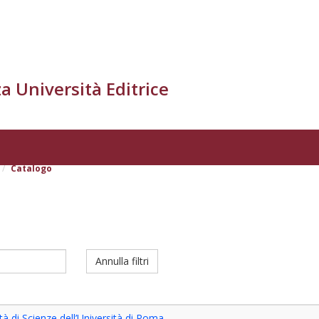
a Università Editrice
Catalogo
Annulla filtri
tà di Scienze dell’Università di Roma