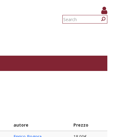
Search
form
Search
autore
Prezzo
Enrico Rogora
18.00€