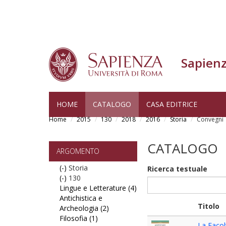
Sapienz
Skip
HOME
CATALOGO
CASA EDITRICE
to
Home
2015
130
2018
2016
Storia
Convegni
main
content
CATALOGO
ARGOMENTO
(-)
Remove
Storia
Ricerca testuale
(-)
Storia
Remove
130
Lingue e Letterature (4)
filter
130
Apply
Antichistica e
filter
Lingue
Titolo
Archeologia (2)
Apply
e
Filosofia (1)
Apply
Antichistica
Letterature
La Facol