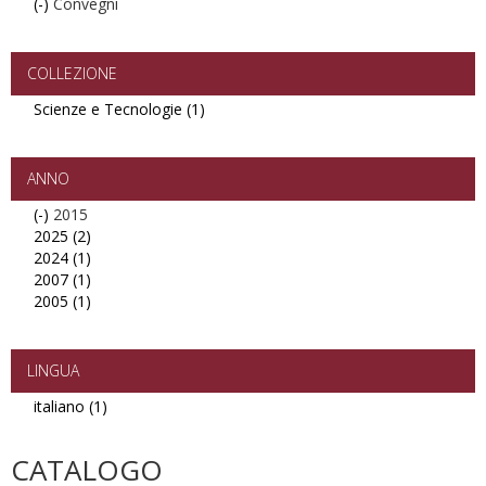
(-)
Remove
Convegni
Convegni
filter
COLLEZIONE
Scienze e Tecnologie (1)
Apply
Scienze
e
Tecnologie
ANNO
filter
(-)
Remove
2015
2025 (2)
2015
Apply
2024 (1)
filter
2025
Apply
2007 (1)
filter
2024
Apply
2005 (1)
filter
2007
Apply
filter
2005
filter
LINGUA
italiano (1)
Apply
italiano
filter
CATALOGO