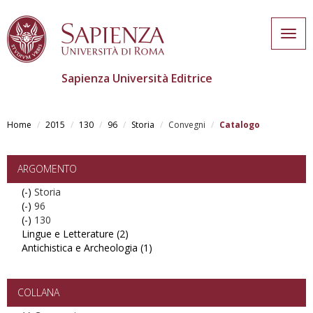
Togg
navig
Sapienza Università Editrice
Skip
to
Home
2015
130
96
Storia
Convegni
Catalogo
main
content
ARGOMENTO
(-)
Remove
Storia
(-)
Storia
Remove
96
(-)
filter
96
Remove
130
Lingue e Letterature (2)
filter
130
Apply
Antichistica e Archeologia (1)
filter
Lingue
Apply
e
Antichistica
Letterature
e
filter
Archeologia
COLLANA
filter