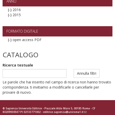
ANNO
(-)
Remove
2016
(-)
2016
Remove
2015
filter
2015
filter
FORMATO DIGITALE
(-)
Remove
open access PDF
open
access
CATALOGO
PDF
filter
Ricerca testuale
Annulla filtri
Le parole che hai inserito nel campo di ricerca non hanno trovato
corrispondenza. ti invitiamo a modificarle o cancellarle per
provare di nuovo.
© Sapienza Università Editrice - Piazzale Aldo Moro 5, 00185 Roma - CF
80209930587 PI 02133771002 -
editrice.sapienza@uniroma1.it
(link