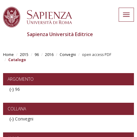
Togg
navig
Sapienza Università Editrice
Skip
to
Home
2015
96
2016
Convegni
open access PDF
main
Catalogo
content
ARGOMENTO
(-)
Remove
96
96
filter
COLLANA
(-)
Remove
Convegni
Convegni
filter