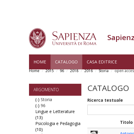
Sapienz
Skip
HOME
CATALOGO
CASA EDITRICE
to
Home
2015
96
2018
2016
Storia
open acces
main
content
CATALOGO
ARGOMENTO
(-)
Remove
Storia
Ricerca testuale
(-)
Storia
Remove
96
Lingue e Letterature
filter
96
(13)
filter
Apply
Titolo
Psicologia e Pedagogia
Lingue
(10)
e
Apply
Antonio