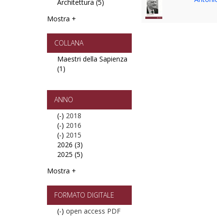
Architettura (5)
Letterature
Psicologia
Apply
filter
e
Architettura
Mostra +
Pedagogia
filter
filter
COLLANA
Maestri della Sapienza
(1)
Apply
Maestri
della
Sapienza
ANNO
filter
(-)
Remove
2018
(-)
2018
Remove
2016
(-)
filter
2016
Remove
2015
2026 (3)
filter
2015
Apply
2025 (5)
filter
2026
Apply
filter
2025
Mostra +
filter
FORMATO DIGITALE
(-)
Remove
open access PDF