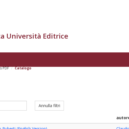
a Università Editrice
s PDF
Catalogo
Annulla filtri
autor
 Ruberti (English Version)
Claudi