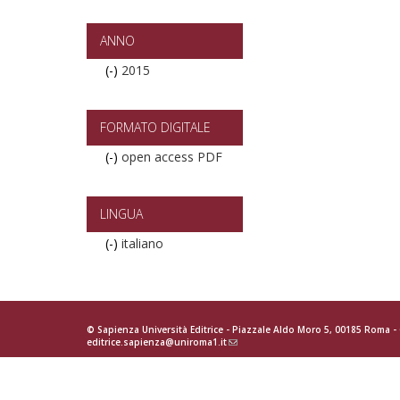
Convegni
filter
ANNO
(-)
Remove
2015
2015
filter
FORMATO DIGITALE
(-)
Remove
open access PDF
open
access
PDF
LINGUA
filter
(-)
Remove
italiano
italiano
filter
© Sapienza Università Editrice - Piazzale Aldo Moro 5, 00185 Roma 
editrice.sapienza@uniroma1.it
(link
sends
e-
mail)