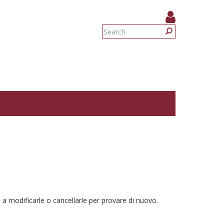
Search
form
Search
 a modificarle o cancellarle per provare di nuovo.