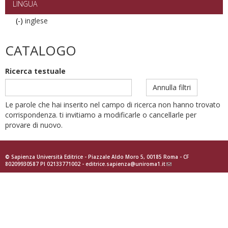
LINGUA
(-)
Remove
inglese
inglese
filter
CATALOGO
Ricerca testuale
Annulla filtri
Le parole che hai inserito nel campo di ricerca non hanno trovato
corrispondenza. ti invitiamo a modificarle o cancellarle per
provare di nuovo.
© Sapienza Università Editrice - Piazzale Aldo Moro 5, 00185 Roma - CF
80209930587 PI 02133771002 -
editrice.sapienza@uniroma1.it
(link
sends
e-
mail)