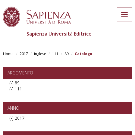
Togg
navig
Sapienza Università Editrice
Skip
to
Home
2017
inglese
111
89
Catalogo
main
content
ARGOMENTO
(-)
Remove
89
(-)
89
Remove
111
filter
111
filter
ANNO
(-)
Remove
2017
2017
filter