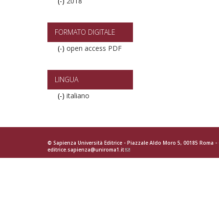
(-)
Remove
2018
2018
filter
FORMATO DIGITALE
(-)
Remove
open access PDF
open
access
PDF
LINGUA
filter
(-)
Remove
italiano
italiano
filter
© Sapienza Università Editrice - Piazzale Aldo Moro 5, 00185 Roma 
editrice.sapienza@uniroma1.it
(link
sends
e-
mail)