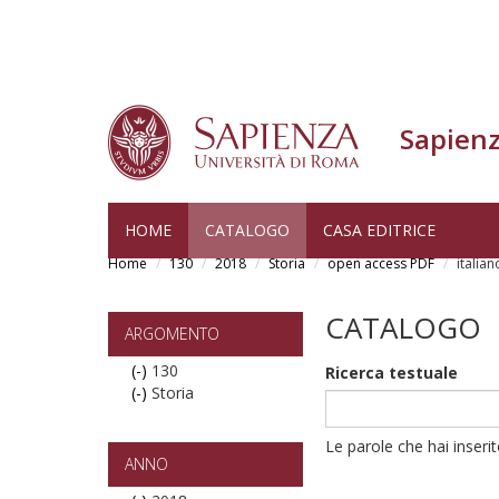
Sapienz
Skip
HOME
CATALOGO
CASA EDITRICE
to
Home
130
2018
Storia
open access PDF
italian
main
content
CATALOGO
ARGOMENTO
(-)
Remove
130
Ricerca testuale
(-)
130
Remove
Storia
filter
Storia
filter
Le parole che hai inseri
ANNO