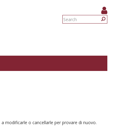
Search
form
Search
 a modificarle o cancellarle per provare di nuovo.