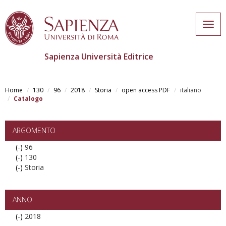
Togg
navig
Sapienza Università Editrice
Skip
to
Home
130
96
2018
Storia
open access PDF
italiano
main
Catalogo
content
ARGOMENTO
(-)
Remove
96
(-)
96
Remove
130
(-)
filter
130
Remove
Storia
filter
Storia
filter
ANNO
(-)
Remove
2018