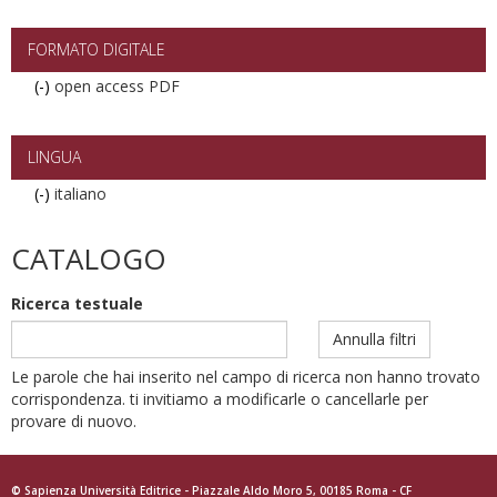
2018
filter
FORMATO DIGITALE
(-)
Remove
open access PDF
open
access
PDF
LINGUA
filter
(-)
Remove
italiano
italiano
filter
CATALOGO
Ricerca testuale
Annulla filtri
Le parole che hai inserito nel campo di ricerca non hanno trovato
corrispondenza. ti invitiamo a modificarle o cancellarle per
provare di nuovo.
© Sapienza Università Editrice - Piazzale Aldo Moro 5, 00185 Roma - CF