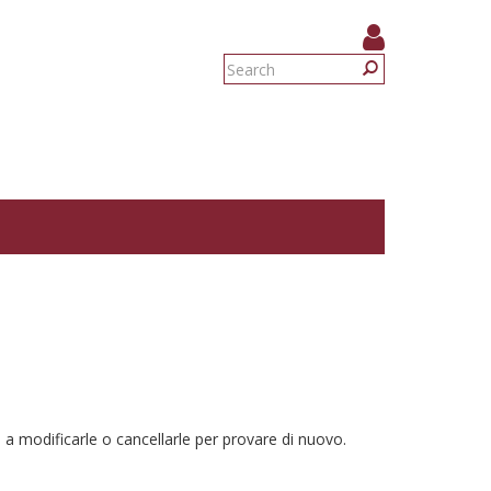
Search
form
Search
 a modificarle o cancellarle per provare di nuovo.