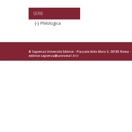
Studi
umanistici
filter
SERIE
(-)
Remove
Philologica
Philologica
filter
© Sapienza Università Editrice - Piazzale Aldo Moro 5, 00185 Roma 
editrice.sapienza@uniroma1.it
(link
sends
e-
mail)