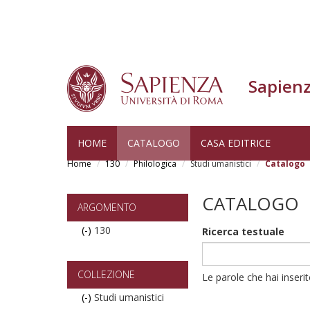
Sapienz
Skip
HOME
CATALOGO
CASA EDITRICE
to
Home
130
Philologica
Studi umanistici
Catalogo
main
content
CATALOGO
ARGOMENTO
(-)
Remove
130
Ricerca testuale
130
filter
COLLEZIONE
Le parole che hai inseri
(-)
Remove
Studi umanistici