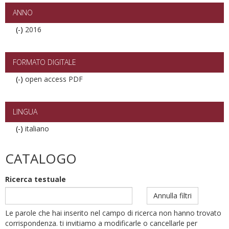
filter
ANNO
(-)
Remove
2016
2016
filter
FORMATO DIGITALE
(-)
Remove
open access PDF
open
access
PDF
LINGUA
filter
(-)
Remove
italiano
italiano
filter
CATALOGO
Ricerca testuale
Annulla filtri
Le parole che hai inserito nel campo di ricerca non hanno trovato
corrispondenza. ti invitiamo a modificarle o cancellarle per