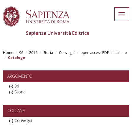
Togg
navig
Sapienza Università Editrice
Skip
to
Home
96
2016
Storia
Convegni
open access PDF
italiano
main
Catalogo
content
ARGOMENTO
(-)
Remove
96
(-)
96
Remove
Storia
filter
Storia
filter
COLLANA
(-)
Remove
Convegni
Convegni