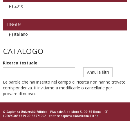
(-)
Remove
2016
2016
filter
LINGUA
(-)
Remove
italiano
italiano
filter
CATALOGO
Ricerca testuale
Annulla filtri
Le parole che hai inserito nel campo di ricerca non hanno trovato
corrispondenza. ti invitiamo a modificarle o cancellarle per
provare di nuovo.
© Sapienza Università Editrice - Piazzale Aldo Moro 5, 00185 Roma - CF
80209930587 PI 02133771002 -
editrice.sapienza@uniroma1.it
(link
sends
e-
mail)