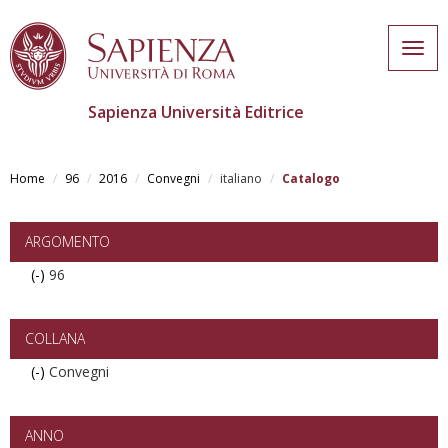
Togg
navig
Sapienza Università Editrice
Skip
to
Home
96
2016
Convegni
italiano
Catalogo
main
content
ARGOMENTO
(-)
Remove
96
96
filter
COLLANA
(-)
Remove
Convegni
Convegni
filter
ANNO