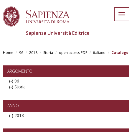
Togg
navig
Sapienza Università Editrice
Skip
to
Home
96
2018
Storia
open access PDF
italiano
Catalogo
main
content
ARGOMENTO
(-)
Remove
96
(-)
96
Remove
Storia
filter
Storia
filter
ANNO
(-)
Remove
2018
2018
filter