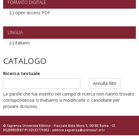
FORMATO DIGITALE
(-)
Remove
open access PDF
open
access
PDF
LINGUA
filter
(-)
Remove
italiano
italiano
filter
CATALOGO
Ricerca testuale
Annulla filtri
Le parole che hai inserito nel campo di ricerca non hanno trovato
corrispondenza. ti invitiamo a modificarle o cancellarle per
provare di nuovo.
© Sapienza Università Editrice - Piazzale Aldo Moro 5, 00185 Roma - CF
80209930587 PI 02133771002 -
editrice.sapienza@uniroma1.it
(link
sends
e-