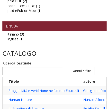
paid PDF (2)
Apply
open access PDF (1)
paid
Apply
paid ePub or Mobi (1)
PDF
open
Apply
filter
access
paid
PDF
ePub
filter
or
LINGUA
Mobi
italiano (3)
Apply
filter
inglese (1)
Apply
italiano
inglese
filter
filter
CATALOGO
Ricerca testuale
Annulla filtri
Titolo
autore
Soggettività e veridizione nell’ultimo Foucault
Giorgio La Rocc
Human Nature
Nunzio Allocca
La bandiera di Socrate
Emidio Spinelli
,