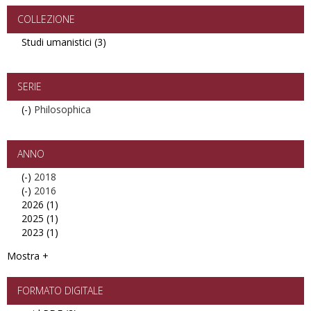
filter
Ricerche
filter
COLLEZIONE
Studi umanistici (3)
Apply
Studi
umanistici
filter
SERIE
(-)
Remove
Philosophica
Philosophica
filter
ANNO
(-)
Remove
2018
(-)
2018
Remove
2016
2026 (1)
filter
2016
Apply
2025 (1)
filter
2026
Apply
2023 (1)
filter
2025
Apply
filter
2023
Mostra +
filter
FORMATO DIGITALE