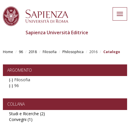
Togg
navig
Sapienza Università Editrice
Skip
to
Home
96
2018
Filosofia
Philosophica
2016
Catalogo
main
content
ARGOMENTO
(-)
Remove
Filosofia
(-)
Filosofia
Remove
96
filter
96
filter
COLLANA
Studi e Ricerche (2)
Apply
Convegni (1)
Apply
Studi
Convegni
e