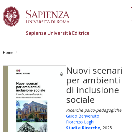
Sapienza Università Editrice
Salta
al
Home
contenuto
principale
Nuovi scenari
per ambienti
di inclusione
sociale
Ricerche psico-pedagogiche
Guido Benvenuto
Fiorenzo Laghi
Studi e Ricerche
, 2025