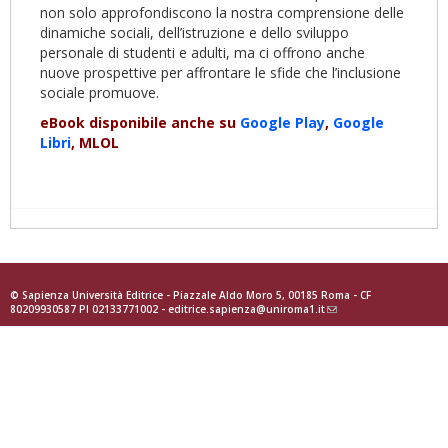
non solo approfondiscono la nostra comprensione delle
dinamiche sociali, dell’istruzione e dello sviluppo
personale di studenti e adulti, ma ci offrono anche
nuove prospettive per affrontare le sfide che l’inclusione
sociale promuove.
eBook disponibile anche su
Google Play
,
Google
Libri
, MLOL
© Sapienza Università Editrice - Piazzale Aldo Moro 5, 00185 Roma - CF
80209930587 PI 02133771002 -
editrice.sapienza@uniroma1.it
(link
sends
e-
mail)