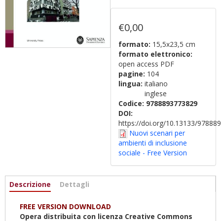
€0,00
formato:
15,5x23,5 cm
formato elettronico:
open access PDF
pagine:
104
lingua:
italiano
inglese
Codice:
9788893773829
DOI:
https://doi.org/10.13133/9788
Nuovi scenari per
ambienti di inclusione
sociale - Free Version
Informazioni
Descrizione
(scheda
Dettagli
attiva)
FREE VERSION DOWNLOAD
Opera distribuita con licenza Creative Commons