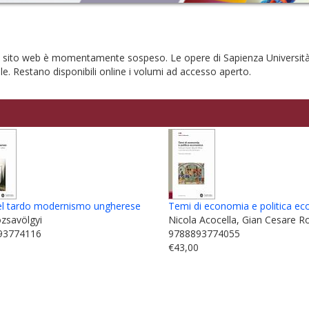
 sul sito web è momentamente sospeso. Le opere di Sapienza Universit
nale. Restano disponibili online i volumi ad accesso aperto.
el tardo modernismo ungherese
Temi di economia e politica e
ózsavölgyi
Nicola Acocella, Gian Cesare 
93774116
9788893774055
0
€43,00