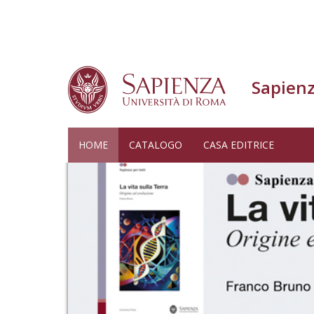
Sapienz
Salta
HOME
CATALOGO
CASA EDITRICE
al
contenuto
principale