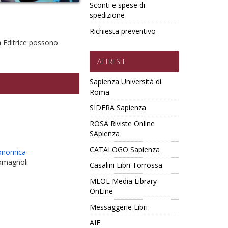
Sconti e spese di
spedizione
Richiesta preventivo
à Editrice possono
ALTRI SITI
Sapienza Università di
Roma
SIDERA Sapienza
ROSA Riviste Online
SApienza
CATALOGO Sapienza
conomica
Romagnoli
Casalini Libri Torrossa
MLOL Media Library
OnLine
Messaggerie Libri
AIE