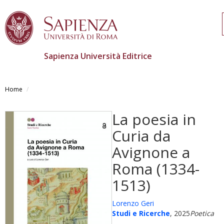
Sapienza Università Editrice
Salta
al
Home
contenuto
principale
La poesia in
Curia da
Avignone a
Roma (1334-
1513)
Lorenzo Geri
Studi e Ricerche
, 2025
Poetica