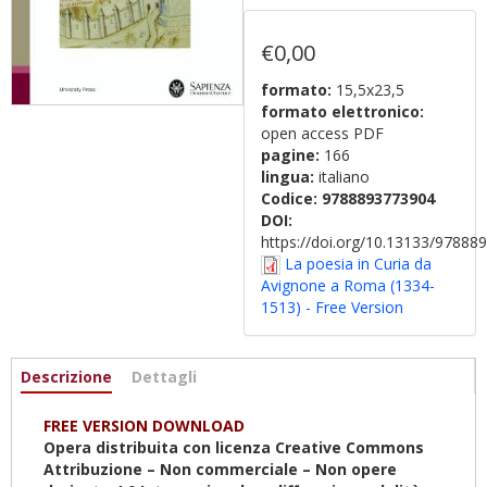
€0,00
formato:
15,5x23,5
formato elettronico:
open access PDF
pagine:
166
lingua:
italiano
Codice:
9788893773904
DOI:
https://doi.org/10.13133/9788
La poesia in Curia da
Avignone a Roma (1334-
1513) - Free Version
Informazioni
Descrizione
(scheda
Dettagli
attiva)
FREE VERSION DOWNLOAD
Opera distribuita con licenza Creative Commons
Attribuzione – Non commerciale – Non opere