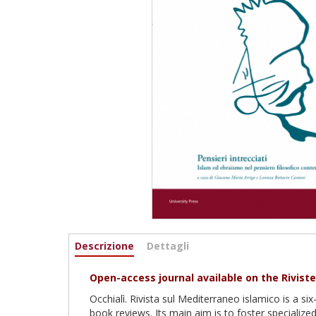
Informazioni
Descrizione
(scheda
Dettagli
attiva)
Open-access journal available on the Rivist
Occhialì. Rivista sul Mediterraneo islamico is a si
book reviews. Its main aim is to foster specialize