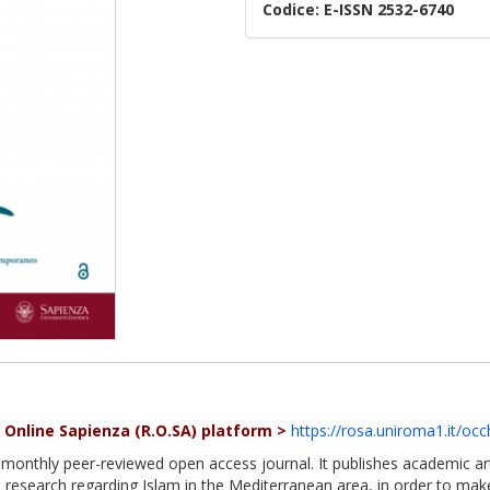
Codice:
E-ISSN 2532-6740
e Online Sapienza (R.O.SA) platform >
https://rosa.uniroma1.it/occh
x-monthly peer-reviewed open access journal. It publishes academic arti
d research regarding Islam in the Mediterranean area, in order to mak