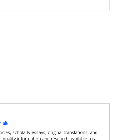
iali/
cles, scholarly essays, original translations, and
e quality information and research available to a