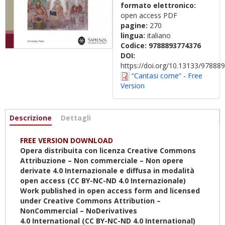
formato elettronico:
open access PDF
pagine:
270
lingua:
italiano
Codice:
9788893774376
DOI:
https://doi.org/10.13133/9788
“Cantasi come” - Free
Version
Informazioni
Descrizione
(scheda
Dettagli
attiva)
FREE VERSION DOWNLOAD
Opera distribuita con licenza Creative Commons
Attribuzione – Non commerciale – Non opere
derivate 4.0
Internazionale
e diffusa in modalità
open access (CC BY-NC-ND 4.0
Internazionale
)
Work published in open access form and licensed
under Creative Commons Attribution –
NonCommercial – NoDerivatives
4.0
International
(CC BY-NC-ND 4.0
International
)