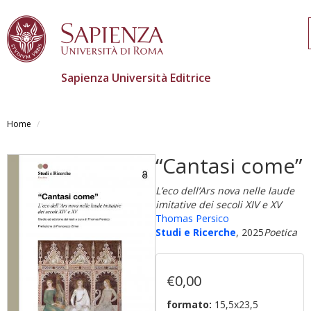
Sapienza Università Editrice
Salta
al
Home
contenuto
principale
“Cantasi come”
L’eco dell’Ars nova nelle laude
imitative dei secoli XIV e XV
Thomas Persico
Studi e Ricerche
, 2025
Poetica
€0,00
formato:
15,5x23,5