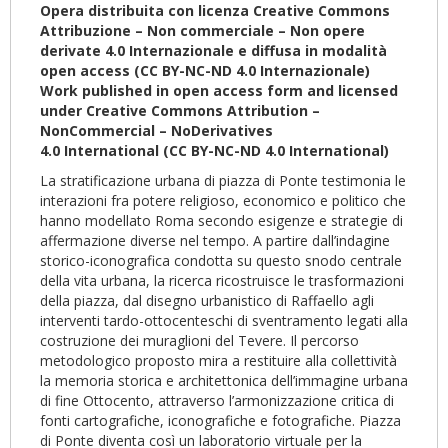
Opera distribuita con licenza Creative Commons
Attribuzione – Non commerciale – Non opere
derivate 4.0
Internazionale
e diffusa in modalità
open access (CC BY-NC-ND 4.0
Internazionale
)
Work published in open access form and licensed
under Creative Commons Attribution –
NonCommercial – NoDerivatives
4.0
International
(CC BY-NC-ND 4.0
International
)
La stratificazione urbana di piazza di Ponte testimonia le
interazioni fra potere religioso, economico e politico che
hanno modellato Roma secondo esigenze e strategie di
affermazione diverse nel tempo. A partire dall’indagine
storico-iconografica condotta su questo snodo centrale
della vita urbana, la ricerca ricostruisce le trasformazioni
della piazza, dal disegno urbanistico di Raffaello agli
interventi tardo-ottocenteschi di sventramento legati alla
costruzione dei muraglioni del Tevere. Il percorso
metodologico proposto mira a restituire alla collettività
la memoria storica e architettonica dell’immagine urbana
di fine Ottocento, attraverso l’armonizzazione critica di
fonti cartografiche, iconografiche e fotografiche. Piazza
di Ponte diventa così un laboratorio virtuale per la