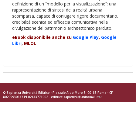
definizione di un “modello per la visualizzazione”: una
rappresentazione di sintesi della realtà urbana
scomparsa, capace di coniugare rigore documentario,
credibilità scenica ed efficacia comunicativa nella
divulgazione del patrimonio architettonico perduto.
eBook disponibile anche su
Google Play
,
Google
Libri
, MLOL
© Sapienza Università Editrice - Piazzale Aldo Moro 5, 00185 Roma - CF
80209930587 PI 02133771002 -
editrice.sapienza@uniroma1.it
(link
sends
e-
mail)