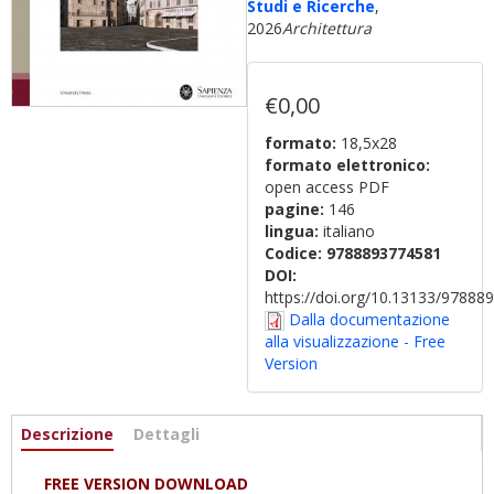
Studi e Ricerche
,
2026
Architettura
€0,00
formato:
18,5x28
formato elettronico:
open access PDF
pagine:
146
lingua:
italiano
Codice:
9788893774581
DOI:
https://doi.org/10.13133/9788
Dalla documentazione
alla visualizzazione - Free
Version
Informazioni
Descrizione
(scheda
Dettagli
attiva)
FREE VERSION DOWNLOAD