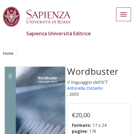
Togg
navig
Sapienza Università Editrice
Salta
al
Home
contenuto
principale
Wordbuster
Il linguaggio dell'ICT
Antonella Distante
, 2005
€20,00
formato:
17 x 24
pagine:
176