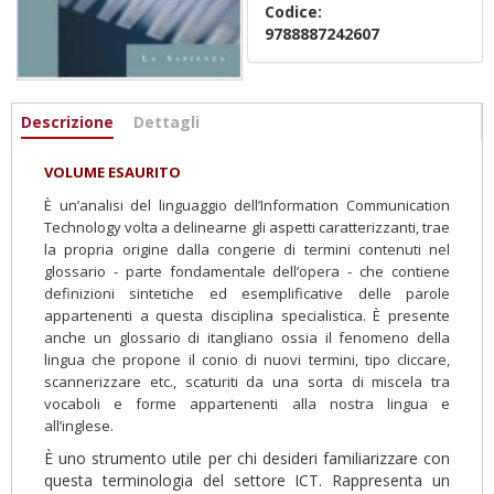
Codice:
9788887242607
Informazioni
Descrizione
(scheda
Dettagli
attiva)
VOLUME ESAURITO
È un’analisi del linguaggio dell’Information Communication
Technology volta a delinearne gli aspetti caratterizzanti, trae
la propria origine dalla congerie di termini contenuti nel
glossario - parte fondamentale dell’opera - che contiene
definizioni sintetiche ed esemplificative delle parole
appartenenti a questa disciplina specialistica. È presente
anche un glossario di itangliano ossia il fenomeno della
lingua che propone il conio di nuovi termini, tipo cliccare,
scannerizzare etc., scaturiti da una sorta di miscela tra
vocaboli e forme appartenenti alla nostra lingua e
all’inglese.
È uno strumento utile per chi desideri familiarizzare con
questa terminologia del settore ICT. Rappresenta un