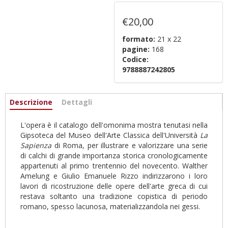
€20,00
formato:
21 x 22
pagine:
168
Codice:
9788887242805
Informazioni
Descrizione
(scheda
Dettagli
attiva)
L'opera è il catalogo dell'omonima mostra tenutasi nella
Gipsoteca del Museo dell'Arte Classica dell'Università
La
Sapienza
di Roma, per illustrare e valorizzare una serie
di calchi di grande importanza storica cronologicamente
appartenuti al primo trentennio del novecento. Walther
Amelung e Giulio Emanuele Rizzo indirizzarono i loro
lavori di ricostruzione delle opere dell'arte greca di cui
restava soltanto una tradizione copistica di periodo
romano, spesso lacunosa, materializzandola nei gessi.