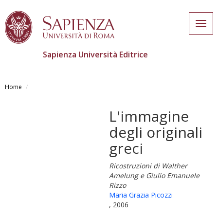
Togg
navig
Sapienza Università Editrice
Salta
al
Home
contenuto
principale
L'immagine
degli originali
greci
Ricostruzioni di Walther
Amelung e Giulio Emanuele
Rizzo
Maria Grazia Picozzi
, 2006