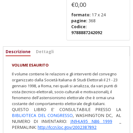
€0,00
formato:
17 x 24
pagine:
368
Codice:
9788887242092
Informazioni
Descrizione
(scheda
Dettagli
attiva)
VOLUME ESAURITO
Il volume contiene le relazioni e gli interventi del convegno
organizzato dalla Società Italiana di Studi Elettorali il 21 - 23
gennaio 1998, a Roma, nei quali si analizza, da vari punti di
vista (tecnico-elettorali, socio-culturali e motivazionali), il
fenomeno dell'astensionismo elettorale che è ormai una
costante del comportamento elettorale degli italiani.
QUESTO LIBRO E' CONSULTABILE PRESSO LA
BIBLIOTECA DEL CONGRESSO
, WASHINGTON DC, AL
NUMERO DI INVENTARIO:
JN94.A95 N86 1999
_
PERMALINK:
http://lccn.loc.gov/2002387892