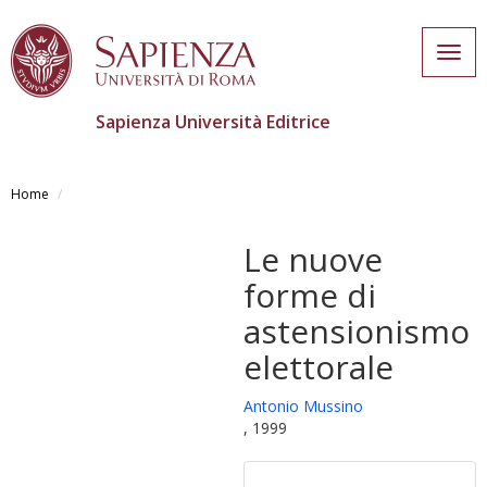
Togg
navig
Sapienza Università Editrice
Salta
al
Home
contenuto
principale
Le nuove
forme di
astensionismo
elettorale
Antonio Mussino
, 1999