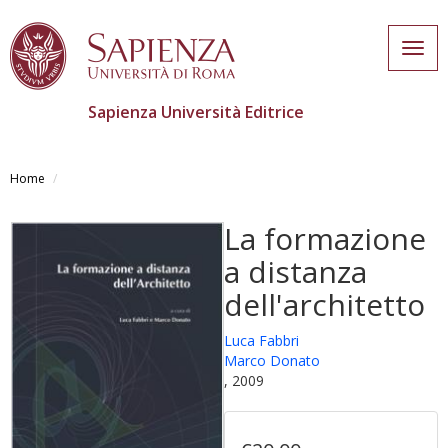
Togg
navig
Sapienza Università Editrice
Salta
al
Home
contenuto
principale
La formazione
a distanza
dell'architetto
Luca Fabbri
Marco Donato
, 2009