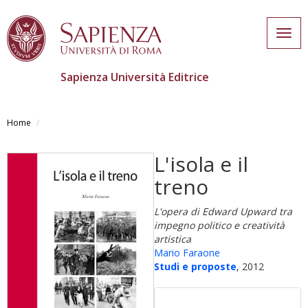
Togg
navig
Sapienza Università Editrice
Salta
al
Home
contenuto
principale
L'isola e il
treno
L'opera di Edward Upward tra
impegno politico e creatività
artistica
Mario Faraone
Studi e proposte
, 2012