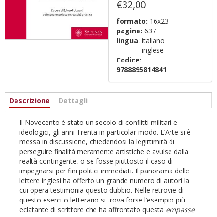
€32,00
formato:
16x23
pagine:
637
lingua:
italiano
inglese
Codice:
9788895814841
Informazioni
Descrizione
(scheda
Dettagli
attiva)
Il Novecento è stato un secolo di conflitti militari e
ideologici, gli anni Trenta in particolar modo. L’Arte si è
messa in discussione, chiedendosi la legittimità di
perseguire finalità meramente artistiche e avulse dalla
realtà contingente, o se fosse piuttosto il caso di
impegnarsi per fini politici immediati. Il panorama delle
lettere inglesi ha offerto un grande numero di autori la
cui opera testimonia questo dubbio. Nelle retrovie di
questo esercito letterario si trova forse l’esempio più
eclatante di scrittore che ha affrontato questa
empasse