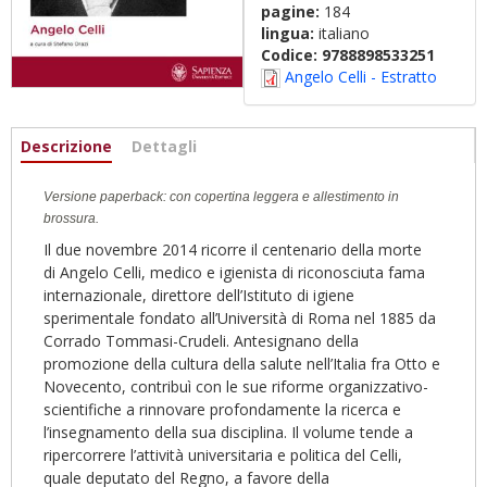
pagine:
184
lingua:
italiano
Codice:
9788898533251
Angelo Celli - Estratto
Informazioni
Descrizione
(scheda
Dettagli
attiva)
Versione paperback: con copertina leggera e allestimento in
brossura.
I
l due novembre 2014 ricorre il centenario della morte
di
Angelo Celli, medico e igienista di riconosciuta fama
internazionale,
direttore dell’Istituto di igiene
sperimentale fondato
all’Università di Roma nel 1885 da
Corrado Tommasi-Crudeli.
Antesignano della
promozione della cultura della salute
nell’Italia fra Otto e
Novecento, contribuì con le sue riforme
organizzativo-
scientifiche a rinnovare profondamente la ricerca
e
l’insegnamento della sua disciplina.
Il volume tende a
ripercorrere l’attività universitaria e politica
del Celli,
quale deputato del Regno, a favore della