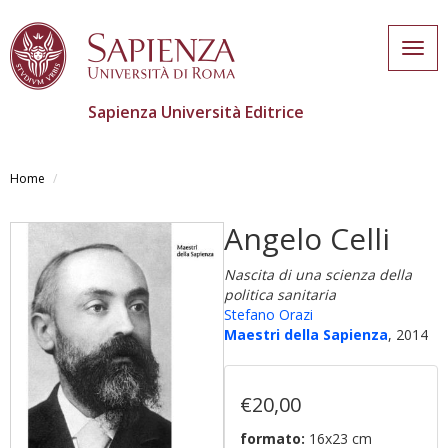
Togg
navig
Sapienza Università Editrice
Salta
al
Home
contenuto
principale
Angelo Celli
Nascita di una scienza della
politica sanitaria
Stefano Orazi
Maestri della Sapienza
, 2014
€20,00
formato:
16x23 cm