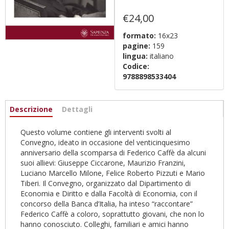
€24,00
formato:
16x23
pagine:
159
lingua:
italiano
Codice:
9788898533404
Informazioni
Descrizione
(scheda
Dettagli
attiva)
Questo volume contiene gli interventi svolti al
Convegno, ideato in occasione del venticinquesimo
anniversario della scomparsa di Federico Caffè da alcuni
suoi allievi: Giuseppe Ciccarone, Maurizio Franzini,
Luciano Marcello Milone, Felice Roberto Pizzuti e Mario
Tiberi. Il Convegno, organizzato dal Dipartimento di
Economia e Diritto e dalla Facoltà di Economia, con il
concorso della Banca d’Italia, ha inteso “raccontare”
Federico Caffè a coloro, soprattutto giovani, che non lo
hanno conosciuto. Colleghi, familiari e amici hanno