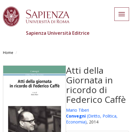
Togg
navig
Sapienza Università Editrice
Salta
al
Home
contenuto
principale
Atti della
Giornata in
ricordo di
Federico Caffè
Mario Tiberi
Convegni
(Diritto, Politica,
Economia)
, 2014