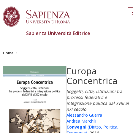
Sapienza Università Editrice
Salta
al
Home
contenuto
principale
Europa
Concentrica
Soggetti, città, istituzioni fra
processi federativi e
integrazione politica dal XVIII al
XXI secolo
Alessandro Guerra
Andrea Marchili
Convegni
(Diritto, Politica,
Economia)
, 2016