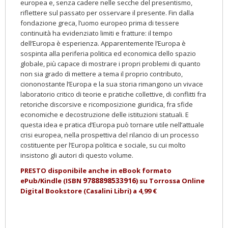
europea e, senza cadere nelle sec
che del presenti­smo,
riflettere sul passato per osservare il presente.
Fin dalla
fondazione greca, l’uomo europeo prima di tessere
con
tinuità ha evidenziato limiti e fratture: il tempo
dell’Europa è espe
rienza. Apparentemente l’Europa è
sospinta alla periferia politica
ed economica dello spazio
globale, più capace di mostrare i propri
problemi di quanto
non sia grado di mettere a tema il proprio contributo,
ciononostante l’Europa e la sua storia rimangono un vivace
laboratorio critico di teorie e pratiche collettive, di conflitti fra
retori­che discorsive e ricomposizione giuridica, fra sfide
economi
che e deco­struzione delle istituzioni statuali. E
questa idea e pratica
d’Europa può tornare utile nell’attuale
crisi europea, nella pro
spet­
tiva del rilancio di un processo
costituente per l’Europa politica e
so­ciale, su cui molto
insistono gli autori di questo volume.
PRESTO disponibile anche in eBook formato
9788898533916
ePub/Kindle (ISBN
)
su Torrossa Online
Digital Bookstore (Casalini Libri) a 4,99 €