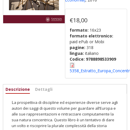
€18,00
formato:
16x23
formato elettronico:
paid ePub or Mobi
pagine:
318
lingua:
italiano
Codice:
9788898533909
5358_Estratto_Europa_Concentri
Informazioni
Descrizione
(scheda
Dettagli
attiva)
L
a prospettiva di discipline ed esperienze di­verse serve agli
autori
dei saggi di questo volume per guardare all’Europa e
alle sue rappresentazioni e rintracciare compiutamente la
sua natura con
cen­trica. Questo libro è un tentativo di dare
un volto e riscoprire la plurale complessità della storia