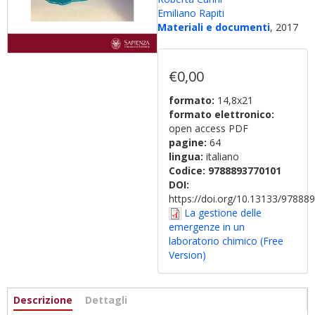
Emiliano Rapiti
Materiali e documenti
, 2017
€0,00
formato:
14,8x21
formato elettronico:
open access PDF
pagine:
64
lingua:
italiano
Codice:
9788893770101
DOI:
https://doi.org/10.13133/9788
La gestione delle
emergenze in un
laboratorio chimico (Free
Version)
Informazioni
Descrizione
(scheda
Dettagli
attiva)