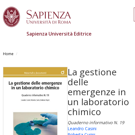
Sapienza Università Editrice
Salta
al
Home
contenuto
principale
La gestione
delle
emergenze in
un laboratorio
chimico
Quaderno informativo N. 19
Leandro Casini
Roberta Curini