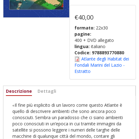
€40,00
formato:
22x30
pagine:
400 + DVD allegato
lingua:
italiano
Codice:
9788893770880
Atlante degli Habitat dei
Fondali Marini del Lazio -
Estratto
Informazioni
Descrizione
(scheda
Dettagli
attiva)
Il fine più esplicito di un lavoro come questo Atlante è
«
quello di descrivere ambienti che sono ancora poco
conosciuti. Sembra un paradosso che ci siano ambienti
poco conosciuti in un’epoca in cui tramite immagini da
satellite si possono leggere i numeri delle targhe delle
macchine di qualunque città del mondo, contare gli