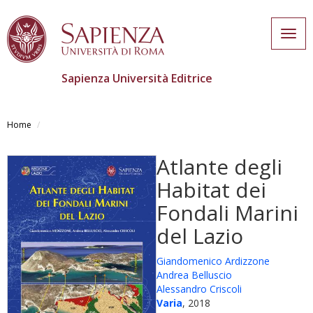
Togg
navig
Sapienza Università Editrice
Salta
al
Home
contenuto
principale
Atlante degli
Habitat dei
Fondali Marini
del Lazio
Giandomenico Ardizzone
Andrea Belluscio
Alessandro Criscoli
Varia
, 2018