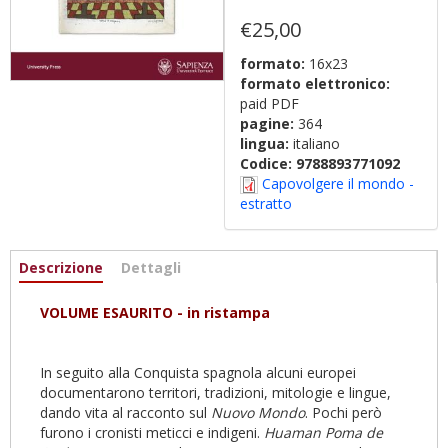
€25,00
formato:
16x23
formato elettronico:
paid PDF
pagine:
364
lingua:
italiano
Codice:
9788893771092
Capovolgere il mondo -
estratto
Informazioni
Descrizione
(scheda
Dettagli
attiva)
VOLUME ESAURITO - in ristampa
In seguito alla Conquista spagnola alcuni europei
documentarono territori, tradizioni, mitologie e lingue,
dando vita al racconto sul
Nuovo Mondo
. Pochi però
furono i cronisti meticci e indigeni.
Huaman Poma de