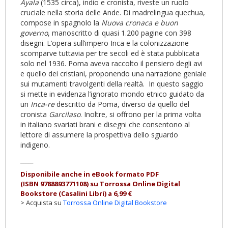
Ayala
(1535 circa), indio e cronista, riveste un ruolo
cruciale nella storia delle Ande. Di madrelingua quechua,
compose in spagnolo la
Nuova cronaca e buon
governo
, manoscritto di quasi 1.200 pagine con 398
disegni. L’opera sull’impero Inca e la colonizzazione
scomparve tuttavia per tre secoli ed è stata pubblicata
solo nel 1936. Poma aveva raccolto il pensiero degli avi
e quello dei cristiani, proponendo una narrazione geniale
sui mutamenti travolgenti della realtà. In questo saggio
si mette in evidenza l’ignorato mondo etnico guidato da
un
Inca-re
descritto da Poma, diverso da quello del
cronista
Garcilaso
. Inoltre, si offrono per la prima volta
in italiano svariati brani e disegni che consentono al
lettore di assumere la prospettiva dello sguardo
indigeno.
_____
Disponibile anche in eBook formato PDF
(ISBN
9788893771108
)
su Torrossa Online Digital
Bookstore (Casalini Libri) a 6,99
€
> Acquista su
Torrossa Online Digital Bookstore