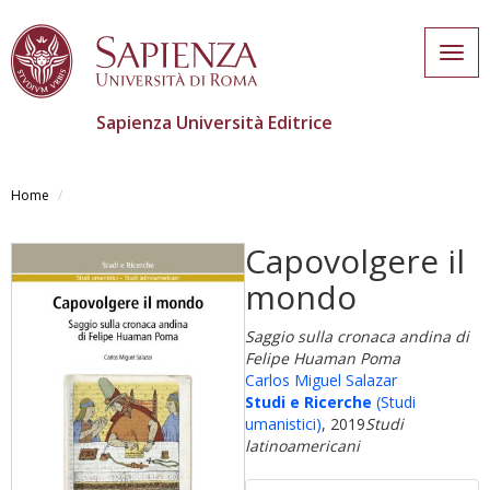
Togg
navig
Sapienza Università Editrice
Salta
al
Home
contenuto
principale
Capovolgere il
mondo
Saggio sulla cronaca andina di
Felipe Huaman Poma
Carlos Miguel Salazar
Studi e Ricerche
(Studi
umanistici)
, 2019
Studi
latinoamericani