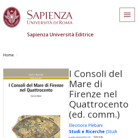
Togg
navig
Sapienza Università Editrice
Salta
al
Home
contenuto
principale
I Consoli del
Mare di
Firenze nel
Quattrocento
(ed. comm.)
Eleonora Plebani
Studi e Ricerche
(Studi
umanistici)
, 2019