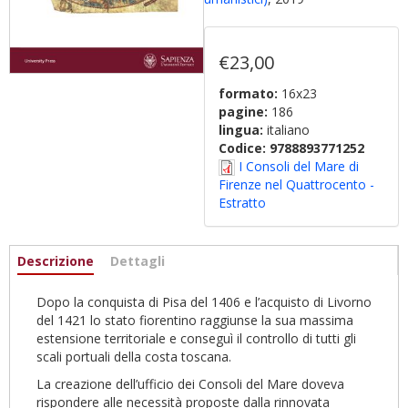
€23,00
formato:
16x23
pagine:
186
lingua:
italiano
Codice:
9788893771252
I Consoli del Mare di
Firenze nel Quattrocento -
Estratto
Informazioni
Descrizione
(scheda
Dettagli
attiva)
Dopo la conquista di Pisa del 1406 e l’acquisto di Livorno
del 1421 lo stato fiorentino raggiunse la sua massima
estensione territoriale e conseguì il controllo di tutti gli
scali portuali della costa toscana.
La creazione dell’ufficio dei Consoli del Mare doveva
rispondere alle necessità proposte dalla rinnovata