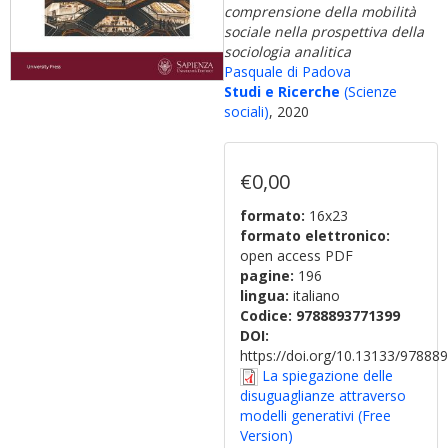
comprensione della mobilità
sociale nella prospettiva della
sociologia analitica
Pasquale di Padova
Studi e Ricerche
(Scienze
sociali)
, 2020
€0,00
formato:
16x23
formato elettronico:
open access PDF
pagine:
196
lingua:
italiano
Codice:
9788893771399
DOI:
https://doi.org/10.13133/9788
La spiegazione delle
disuguaglianze attraverso
modelli generativi (Free
Version)