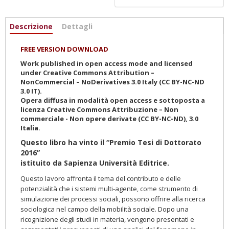
Informazioni
Descrizione
(scheda
Dettagli
attiva)
FREE VERSION DOWNLOAD
Work published in open access mode and licensed
under Creative Commons Attribution –
NonCommercial – NoDerivatives 3.0 Italy (CC BY-NC-ND
3.0 IT).
Opera diffusa in modalità open access e sottoposta a
licenza Creative Commons Attribuzione – Non
commerciale - Non opere derivate (CC BY-NC-ND), 3.0
Italia.
Questo libro ha vinto il “Premio Tesi di Dottorato
2016”
istituito da Sapienza Università Editrice.
Questo lavoro affronta il tema del contributo e delle
potenzialità che i sistemi multi-agente, come strumento di
simulazione dei processi sociali, possono offrire alla ricerca
sociologica nel campo della mobilità sociale. Dopo una
ricognizione degli studi in materia, vengono presentati e