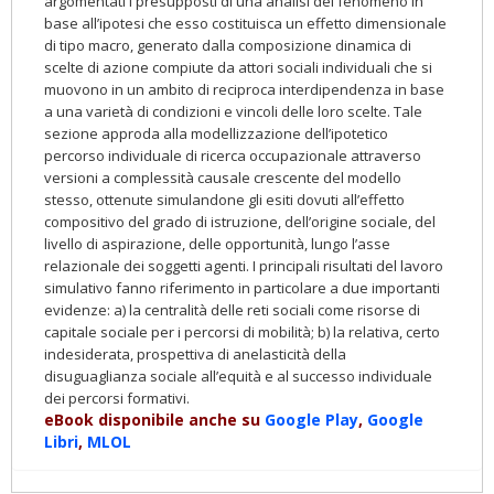
argomentati i presupposti di una analisi del fenomeno in
base all’ipotesi che esso costituisca un effetto dimensionale
di tipo macro, generato dalla composizione dinamica di
scelte di azione compiute da attori sociali individuali che si
muovono in un ambito di reciproca interdipendenza in base
a una varietà di condizioni e vincoli delle loro scelte. Tale
sezione approda alla modellizzazione dell’ipotetico
percorso individuale di ricerca occupazionale attraverso
versioni a complessità causale crescente del modello
stesso, ottenute simulandone gli esiti dovuti all’effetto
compositivo del grado di istruzione, dell’origine sociale, del
livello di aspirazione, delle opportunità, lungo l’asse
relazionale dei soggetti agenti. I principali risultati del lavoro
simulativo fanno riferimento in particolare a due importanti
evidenze: a) la centralità delle reti sociali come risorse di
capitale sociale per i percorsi di mobilità; b) la relativa, certo
indesiderata, prospettiva di anelasticità della
disuguaglianza sociale all’equità e al successo individuale
dei percorsi formativi.
eBook disponibile anche su
Google Play
,
Google
Libri
,
MLOL