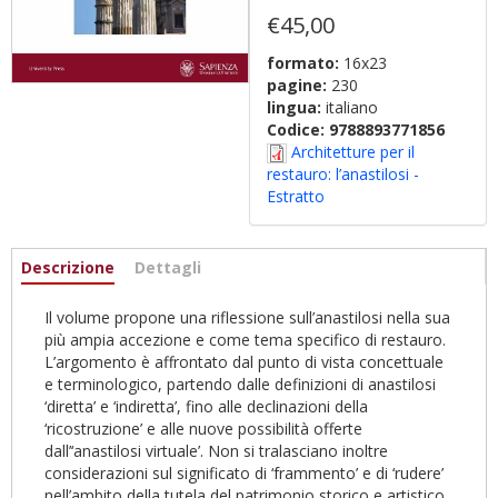
€45,00
formato:
16x23
pagine:
230
lingua:
italiano
Codice:
9788893771856
Architetture per il
restauro: l’anastilosi -
Estratto
Informazioni
Descrizione
(scheda
Dettagli
attiva)
Il volume propone una riflessione sull’anastilosi nella sua
più ampia accezione e come tema specifico di restauro.
L’argomento è affrontato dal punto di vista concettuale
e terminologico, partendo dalle definizioni di anastilosi
‘diretta’ e ‘indiretta’, fino alle declinazioni della
‘ricostruzione’ e alle nuove possibilità offerte
dall’‘anastilosi virtuale’. Non si tralasciano inoltre
considerazioni sul significato di ‘frammento’ e di ‘rudere’
nell’ambito della tutela del patrimonio storico e artistico.