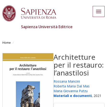
Togg
navig
Sapienza Università Editrice
Salta
al
Home
contenuto
principale
Architetture
per il restauro:
l’anastilosi
Rossana Mancini
Roberta Maria Dal Mas
Maria Giovanna Putzu
Materiali e documenti
, 2021