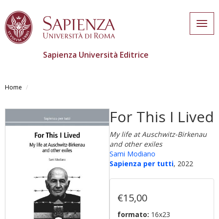
Togg
navig
Sapienza Università Editrice
Salta
al
Home
contenuto
principale
For This I Lived
My life at Auschwitz-Birkenau
and other exiles
Sami Modiano
Sapienza per tutti
, 2022
€15,00
formato:
16x23