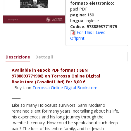
formato elettronico:
paid PDF
pagine:
160
lingua:
inglese
Codice:
9788893771979
For This I Lived -
Offprint
Informazioni
Descrizione
(scheda
Dettagli
attiva)
Available in eBook PDF format (ISBN
9788893771986) on Torrossa Online Digital
Bookstore (Casalini Libri) for 8,00 €
- Buy it on
Torrossa Online Digital Bookstore
_____
Like so many Holocaust survivors, Sami Modiano
remained silent for many years, not talking about his life,
his experiences and his long journey through the
twentieth century. How could he speak about such deep
pain? The loss of his entire family, and his Jewish