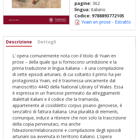
pagine:
362
lingua:
italiano
Codice:
9788893772105
Yvain en prose - Estratto
Informazioni
Descrizione
(scheda
Dettagli
attiva)
L’ opera comunemente nota con il titolo di Yvain en
prose – della quale qui si forniscono un’edizione e la
prima traduzione in lingua italiana – è una compilazione
di sette episodi arturiani, di cui soltanto il primo ha per
protagonista Yvain, ed è trasmessa unicamente dal
manoscritto 444D della National Library of Wales. Essa
è espressa in un francese permeato da atteggiamenti
dialettali italiani e il codice che la tramanda,
appartenente al cosiddetto corpus pisano-genovese, è
senz’altro di fattura italiana. Una pluralità di elementi,
comunque, induce a ritenere che non solo la trascrizione
della copia pervenutaci, ma anche
l’ideazione/rielaborazione e compilazione degli episodi
arturiani sia avvenuta in territorio italiano. L’opera