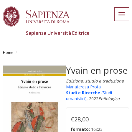
Togg
navig
Sapienza Università Editrice
Salta
al
Home
contenuto
principale
Yvain en prose
Edizione, studio e traduzione
Mariateresa Prota
Studi e Ricerche
(Studi
umanistici)
, 2022
Philologica
€28,00
formato:
16x23