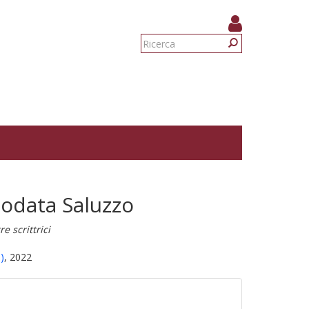
Form
di
Ricerca
ricerca
iodata Saluzzo
e scrittrici
)
, 2022