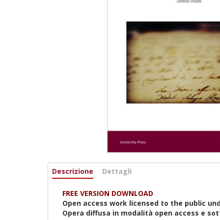
Informazioni
Descrizione
(scheda
Dettagli
attiva)
FREE VERSION DOWNLOAD
Open access work licensed to the public und
Opera diffusa in modalità open access e so