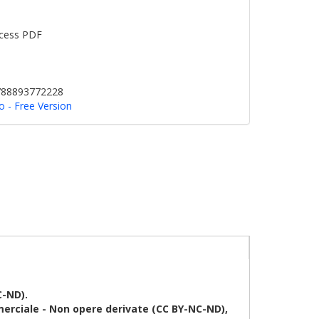
cess PDF
9788893772228
o - Free Version
C-ND).
erciale - Non opere derivate (CC BY-NC-ND),