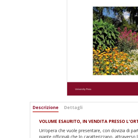
Informazioni
Descrizione
(scheda
Dettagli
attiva)
VOLUME ESAURITO, IN VENDITA PRESSO L'O
Un’opera che vuole presentare, con dovizia di parti
piante officinali che lo caratterizzano, attraverso l