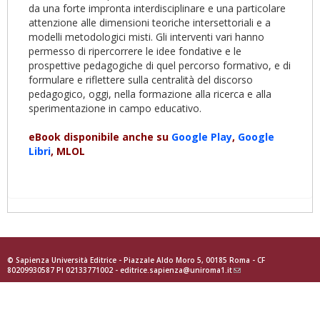
da una forte impronta interdisciplinare e una particolare
attenzione alle dimensioni teoriche intersettoriali e a
modelli metodologici misti. Gli interventi vari hanno
permesso di ripercorrere le idee fondative e le
prospettive pedagogiche di quel percorso formativo, e di
formulare e riflettere sulla centralità del discorso
pedagogico, oggi, nella formazione alla ricerca e alla
sperimentazione in campo educativo.
eBook disponibile anche su
Google Play
,
Google
Libri
, MLOL
© Sapienza Università Editrice - Piazzale Aldo Moro 5, 00185 Roma - CF
80209930587 PI 02133771002 -
editrice.sapienza@uniroma1.it
(link
sends
e-
mail)