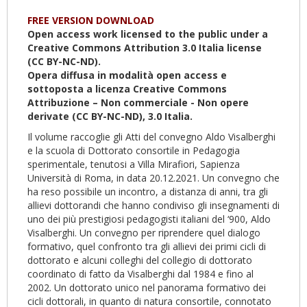
attiva)
FREE VERSION DOWNLOAD
Open access work licensed to the public under a
Creative Commons Attribution 3.0 Italia license
(CC BY-NC-ND).
Opera diffusa in modalità open access e
sottoposta a licenza Creative Commons
Attribuzione – Non commerciale - Non opere
derivate (CC BY-NC-ND), 3.0 Italia.
Il volume raccoglie gli Atti del convegno Aldo Visalberghi
e la scuola di Dottorato consortile in Pedagogia
sperimentale, tenutosi a Villa Mirafiori, Sapienza
Università di Roma, in data 20.12.2021. Un convegno che
ha reso possibile un incontro, a distanza di anni, tra gli
allievi dottorandi che hanno condiviso gli insegnamenti di
uno dei più prestigiosi pedagogisti italiani del ‘900, Aldo
Visalberghi. Un convegno per riprendere quel dialogo
formativo, quel confronto tra gli allievi dei primi cicli di
dottorato e alcuni colleghi del collegio di dottorato
coordinato di fatto da Visalberghi dal 1984 e fino al
2002. Un dottorato unico nel panorama formativo dei
cicli dottorali, in quanto di natura consortile, connotato