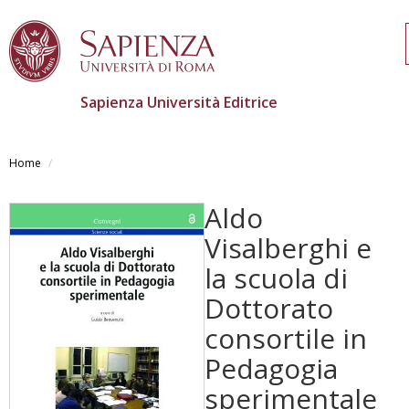
Sapienza Università Editrice
Salta
al
Home
contenuto
principale
Aldo
Visalberghi e
la scuola di
Dottorato
consortile in
Pedagogia
sperimentale