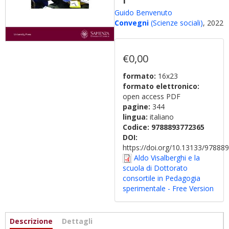
Guido Benvenuto
Convegni
(Scienze sociali)
, 2022
€0,00
formato:
16x23
formato elettronico:
open access PDF
pagine:
344
lingua:
italiano
Codice:
9788893772365
DOI:
https://doi.org/10.13133/9788
Aldo Visalberghi e la
scuola di Dottorato
consortile in Pedagogia
sperimentale - Free Version
Informazioni
Descrizione
(scheda
Dettagli