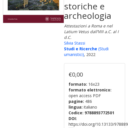
storiche e
archeologia
Attestazioni a Roma e nel
Latium Vetus dall’VIII a.C. al I
d.C.
Silvia Stassi
Studi e Ricerche
(Studi
umanistici)
, 2022
€0,00
formato:
16x23
formato elettronico:
open access PDF
pagine:
486
lingua:
italiano
Codice:
9788893772501
DOI:
https://doi.org/10.13133/9788