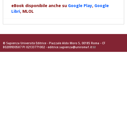
eBook disponibile anche su
Google Play
,
Google
Libri
, MLOL
© Sapienza Università Editrice - Piazzale Aldo Moro 5, 00185 Roma - CF
80209930587 PI 02133771002 -
editrice.sapienza@uniroma1.it
(link
sends
e-
mail)