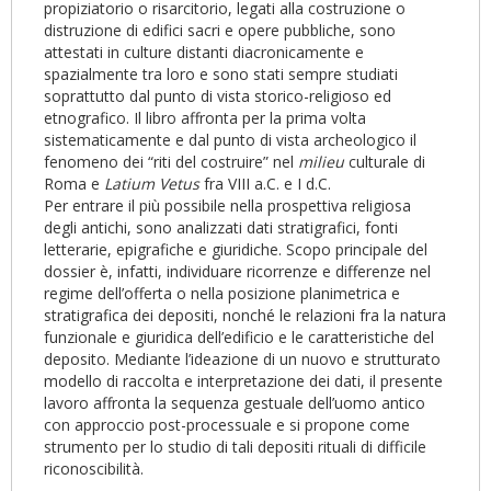
propiziatorio o risarcitorio, legati alla costruzione o
distruzione di edifici sacri e opere pubbliche, sono
attestati in culture distanti diacronicamente e
spazialmente tra loro e sono stati sempre studiati
soprattutto dal punto di vista storico-religioso ed
etnografico. Il libro affronta per la prima volta
sistematicamente e dal punto di vista archeologico il
fenomeno dei “riti del costruire” nel
milieu
culturale di
Roma e
Latium Vetus
fra VIII a.C. e I d.C.
Per entrare il più possibile nella prospettiva religiosa
degli antichi, sono analizzati dati stratigrafici, fonti
letterarie, epigrafiche e giuridiche. Scopo principale del
dossier è, infatti, individuare ricorrenze e differenze nel
regime dell’offerta o nella posizione planimetrica e
stratigrafica dei depositi, nonché le relazioni fra la natura
funzionale e giuridica dell’edificio e le caratteristiche del
deposito. Mediante l’ideazione di un nuovo e strutturato
modello di raccolta e interpretazione dei dati, il presente
lavoro affronta la sequenza gestuale dell’uomo antico
con approccio post-processuale e si propone come
strumento per lo studio di tali depositi rituali di difficile
riconoscibilità.