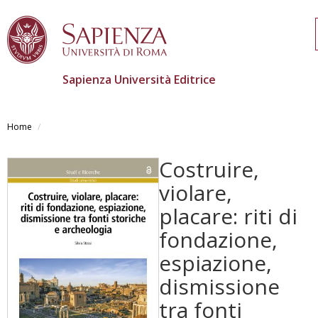
Sapienza Università Editrice
Salta
al
Home
contenuto
principale
Costruire,
violare,
placare: riti di
fondazione,
espiazione,
dismissione
tra fonti